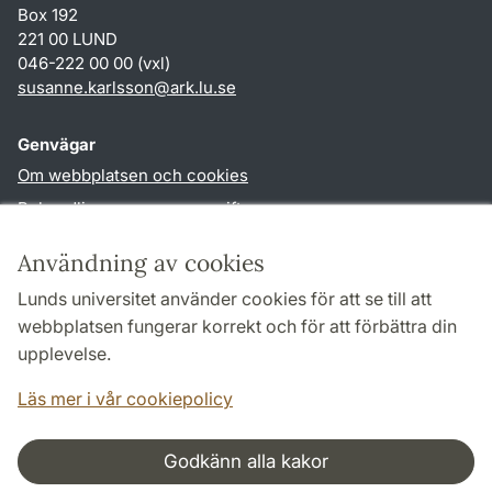
Box 192
221 00 LUND
046-222 00 00 (vxl)
susanne.karlsson
@
ark.lu
.
se
Genvägar
Om webbplatsen och cookies
Behandling av personuppgifter
Tillgänglighetsredogörelse
Användning av cookies
TYPO3-login
Lunds universitet använder cookies för att se till att
webbplatsen fungerar korrekt och för att förbättra din
Följ oss i sociala medier
upplevelse.
Facebook
Instagram
Läs mer i vår cookiepolicy
Godkänn alla kakor
Samarbeten och nätverk