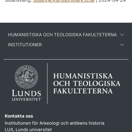
Sidansvarig:
Susanne.Karlsson
@
ark.lu
.
se
| 2024-04-24
HUMANISTISKA OCH TEOLOGISKA FAKULTETERNA
INSTITUTIONER
Kontakta oss
Institutionen för Arkeologi och antikens historia
LUX, Lunds universitet