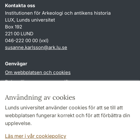
Kontakta oss
Institutionen för Arkeologi och antikens historia
LUX, Lunds universitet
Box 192
221 00 LUND
046-222 00 00 (vxl)
susanne.karlsson
@
ark.lu
.
se
Genvägar
Om webbplatsen och cookies
Behandling av personuppgifter
Tillgänglighetsredogörelse
Användning av cookies
TYPO3-login
Lunds universitet använder cookies för att se till att
webbplatsen fungerar korrekt och för att förbättra din
Följ oss i sociala medier
upplevelse.
Facebook
Instagram
Läs mer i vår cookiepolicy