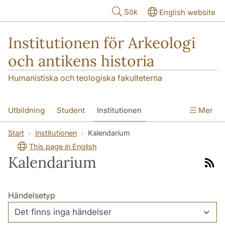
Hoppa till huvudinnehåll
Sök
English website
Institutionen för Arkeologi
och antikens historia
Humanistiska och teologiska fakulteterna
Utbildning
Student
Institutionen
Mer
Forskning
Kontakt
Start
Institutionen
Kalendarium
This page in English
Kalendarium
Rss-
flöde
Händelsetyp