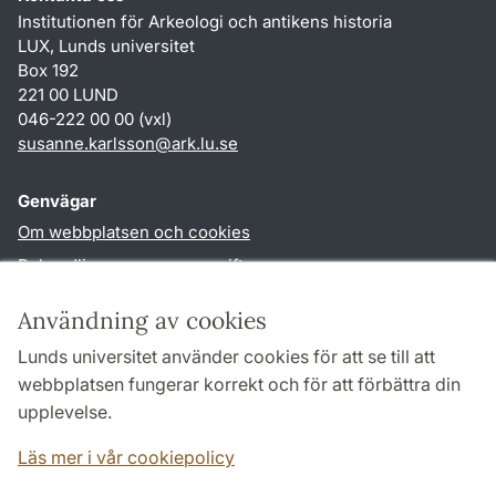
Institutionen för Arkeologi och antikens historia
LUX, Lunds universitet
Box 192
221 00 LUND
046-222 00 00 (vxl)
susanne.karlsson
@
ark.lu
.
se
Genvägar
Om webbplatsen och cookies
Behandling av personuppgifter
Tillgänglighetsredogörelse
Användning av cookies
TYPO3-login
Lunds universitet använder cookies för att se till att
webbplatsen fungerar korrekt och för att förbättra din
Följ oss i sociala medier
upplevelse.
Facebook
Instagram
Läs mer i vår cookiepolicy