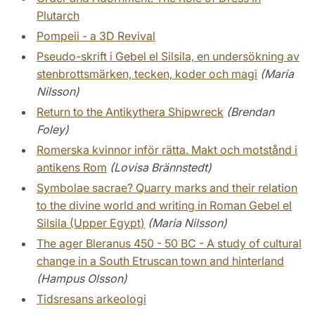
Plutarch
Pompeii - a 3D Revival
Pseudo-skrift i Gebel el Silsila, en undersökning av
stenbrottsmärken, tecken, koder och magi
(Maria
Nilsson)
Return to the Antikythera Shipwreck
(Brendan
Foley)
Romerska kvinnor inför rätta. Makt och motstånd i
antikens Rom
(Lovisa Brännstedt)
Symbolae sacrae? Quarry marks and their relation
to the divine world and writing in Roman Gebel el
Silsila (Upper Egypt)
(Maria Nilsson)
The ager Bleranus 450 - 50 BC - A study of cultural
change in a South Etruscan town and hinterland
(Hampus Olsson)
Tidsresans arkeologi