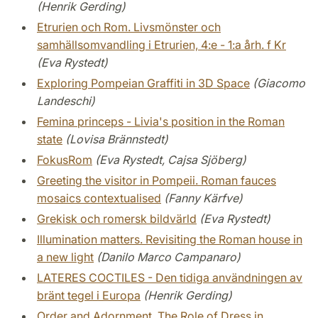
(Henrik Gerding)
Etrurien och Rom. Livsmönster och
samhällsomvandling i Etrurien, 4:e - 1:a årh. f Kr
(Eva Rystedt)
Exploring Pompeian Graffiti in 3D Space
(Giacomo
Landeschi)
Femina princeps - Livia's position in the Roman
state
(Lovisa Brännstedt)
FokusRom
(Eva Rystedt, Cajsa Sjöberg)
Greeting the visitor in Pompeii. Roman fauces
mosaics contextualised
(Fanny Kärfve)
Grekisk och romersk bildvärld
(Eva Rystedt)
Illumination matters. Revisiting the Roman house in
a new light
(Danilo Marco Campanaro)
LATERES COCTILES - Den tidiga användningen av
bränt tegel i Europa
(Henrik Gerding)
Order and Adornment. The Role of Dress in