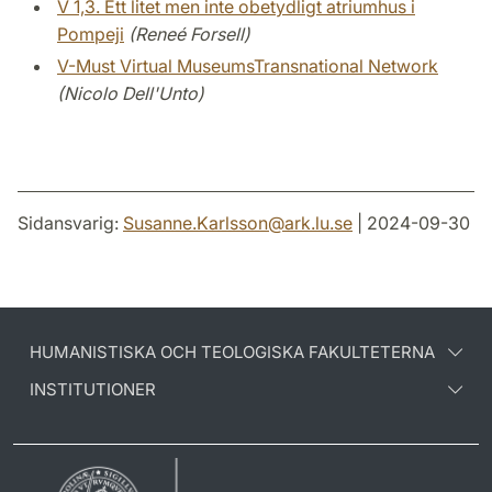
V 1,3. Ett litet men inte obetydligt atriumhus i
Pompeji
(Reneé Forsell)
V-Must Virtual MuseumsTransnational Network
(Nicolo Dell'Unto)
Sidansvarig:
Susanne.Karlsson
@
ark.lu
.
se
| 2024-09-30
HUMANISTISKA OCH TEOLOGISKA FAKULTETERNA
INSTITUTIONER