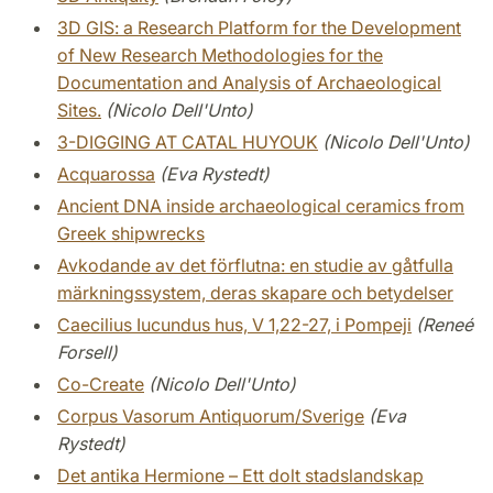
3D GIS: a Research Platform for the Development
of New Research Methodologies for the
Documentation and Analysis of Archaeological
Sites.
(Nicolo Dell'Unto)
3-DIGGING AT CATAL HUYOUK
(Nicolo Dell'Unto)
Acquarossa
(Eva Rystedt)
Ancient DNA inside archaeological ceramics from
Greek shipwrecks
Avkodande av det förflutna: en studie av gåtfulla
märkningssystem, deras skapare och betydelser
Caecilius Iucundus hus, V 1,22-27, i Pompeji
(Reneé
Forsell)
Co-Create
(Nicolo Dell'Unto)
Corpus Vasorum Antiquorum/Sverige
(Eva
Rystedt)
Det antika Hermione – Ett dolt stadslandskap