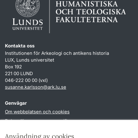
Kontakta oss
Institutionen för Arkeologi och antikens historia
LUX, Lunds universitet
Box 192
221 00 LUND
046-222 00 00 (vxl)
susanne.karlsson
@
ark.lu
.
se
Genvägar
Om webbplatsen och cookies
Behandling av personuppgifter
Tillgänglighetsredogörelse
Användning av cookies