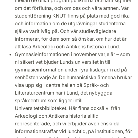
mellan de olika programpunkterna och lära sig mer
om det förflutna, och om oss och våra ämnen. Vår
studentförening KNUT finns på plats med god fika
och information om de utgrävningar studenterna
själva varit iväg på. Och vår studievägledare
informerar, för dem som så önskar, om hur det är
att läsa Arkeologi och Antikens historia i Lund.
Gymnasieinformationen i november varje år – som
ni säkert vet bjuder Lunds universitet in till
gymnasieinformation under fyra tisdagar i rad på
senhösten varje år. De humanistiska ämnena brukar
visa upp sig i centralhallen på Språk- och
Litteraturcentrum här i Lund, det nybyggda
språkcentrum som ligger intill
Universitetsbiblioteket. Här finns också vi från
Arkeologi och Antikens historia alltid
representerade, och vi erbjuder även enskilda
informationsträffar vid lunchtid, på institutionen, för