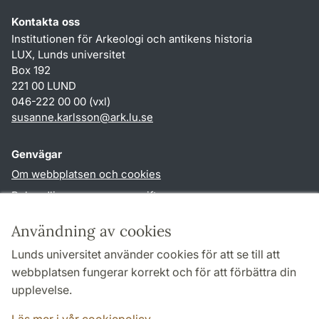
Kontakta oss
Institutionen för Arkeologi och antikens historia
LUX, Lunds universitet
Box 192
221 00 LUND
046-222 00 00 (vxl)
susanne.karlsson
@
ark.lu
.
se
Genvägar
Om webbplatsen och cookies
Behandling av personuppgifter
Tillgänglighetsredogörelse
Användning av cookies
TYPO3-login
Lunds universitet använder cookies för att se till att
webbplatsen fungerar korrekt och för att förbättra din
Följ oss i sociala medier
upplevelse.
Facebook
Instagram