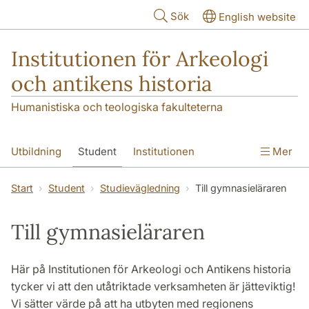
Hoppa till huvudinnehåll
Sök
English website
Institutionen för Arkeologi
och antikens historia
Humanistiska och teologiska fakulteterna
Utbildning
Student
Institutionen
Mer
Forskning
Kontakt
Start
Student
Studievägledning
Till gymnasieläraren
Till gymnasieläraren
Här på Institutionen för Arkeologi och Antikens historia
tycker vi att den utåtriktade verksamheten är jätteviktig!
Vi sätter värde på att ha utbyten med regionens