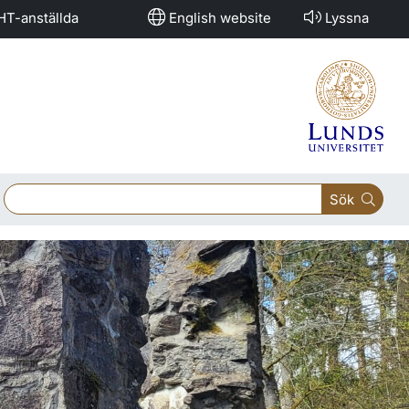
HT-anställda
English website
Lyssna
Sök