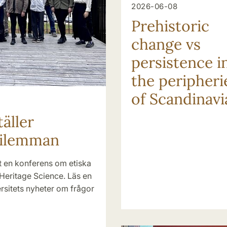
2026-06-08
Prehistoric
change vs
persistence i
the peripheri
of Scandinavi
äller
dilemman
at en konferens om etiska
Heritage Science. Läs en
ersitets nyheter om frågor