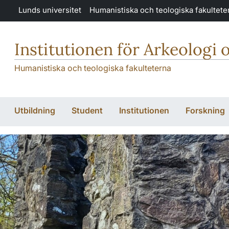
Hoppa till huvudinnehåll
Lunds universitet
Humanistiska och teologiska fakultete
Institutionen för Arkeologi 
Humanistiska och teologiska fakulteterna
Utbildning
Student
Institutionen
Forskning