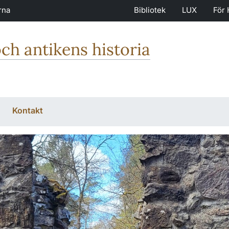
rna
Bibliotek
LUX
För 
och antikens historia
Kontakt