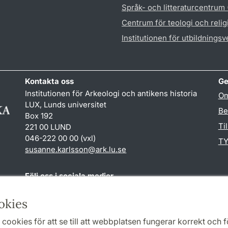
Språk- och litteraturcentrum
Centrum för teologi och reli
Institutionen för utbildnings
Kontakta oss
Ge
Institutionen för Arkeologi och antikens historia
Om
LUX, Lunds universitet
Be
Box 192
Ti
221 00 LUND
046-222 00 00 (vxl)
TY
susanne.karlsson
@
ark.lu
.
se
Följ oss i sociala medier
Facebook
Instagram
okies
cookies för att se till att webbplatsen fungerar korrekt och fö