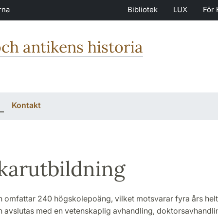
rna
Bibliotek
LUX
För 
och antikens historia
Kontakt
karutbildning
 omfattar 240 högskolepoäng, vilket motsvarar fyra års helt
n avslutas med en vetenskaplig avhandling, doktorsavhandl