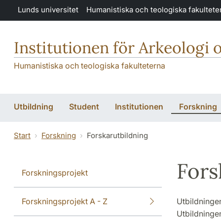
Hoppa till huvudinnehåll
Lunds universitet
Humanistiska och teologiska fakultete
Institutionen för Arkeologi 
Humanistiska och teologiska fakulteterna
Utbildning
Student
Institutionen
Forskning
Start
Forskning
Forskarutbildning
Fors
Forskningsprojekt
Forskningsprojekt A - Z
Utbildningen
Utbildninge