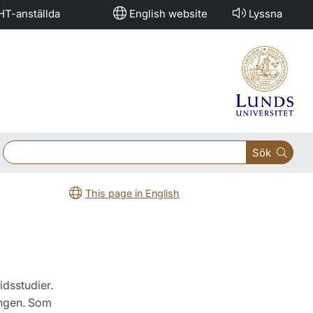
HT-anställda
English website
Lyssna
Sök
This page in English
idsstudier.
ingen. Som