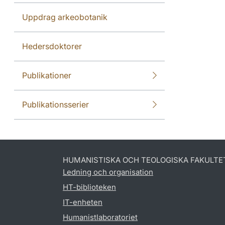
Uppdrag arkeobotanik
Hedersdoktorer
Publikationer
Publikationsserier
HUMANISTISKA OCH TEOLOGISKA FAKULTE
Ledning och organisation
HT-biblioteken
IT-enheten
Humanistlaboratoriet