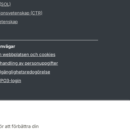
 (SOL)
gionsvetenskap (CTR)
vetenskap
nvägar
 webbplatsen och cookies
handling av personuppgifter
llgänglighetsredogörelse
PO3-login
r att förbättra din