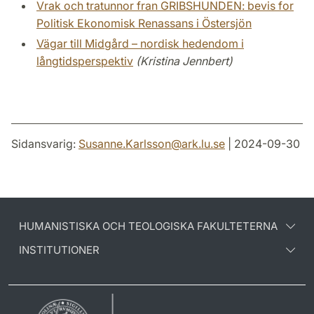
Vrak och tratunnor fran GRIBSHUNDEN: bevis for
Politisk Ekonomisk Renassans i Östersjön
Vägar till Midgård – nordisk hedendom i
långtidsperspektiv
(Kristina Jennbert)
Sidansvarig:
Susanne.Karlsson
@
ark.lu
.
se
| 2024-09-30
HUMANISTISKA OCH TEOLOGISKA FAKULTETERNA
INSTITUTIONER