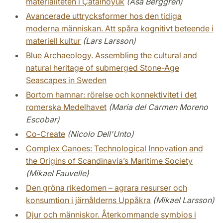
materialiteten i Çatalhöyük
(Åsa Berggren)
Avancerade uttrycksformer hos den tidiga
moderna människan. Att spåra kognitivt beteende i
materiell kultur
(Lars Larsson)
Blue Archaeology. Assembling the cultural and
natural heritage of submerged Stone-Age
Seascapes in Sweden
Bortom hamnar: rörelse och konnektivitet i det
romerska Medelhavet
(Maria del Carmen Moreno
Escobar)
Co-Create
(Nicolo Dell'Unto)
Complex Canoes: Technological Innovation and
the Origins of Scandinavia’s Maritime Society
(Mikael Fauvelle)
Den gröna rikedomen – agrara resurser och
konsumtion i järnålderns Uppåkra
(Mikael Larsson)
Djur och människor. Återkommande symbios i