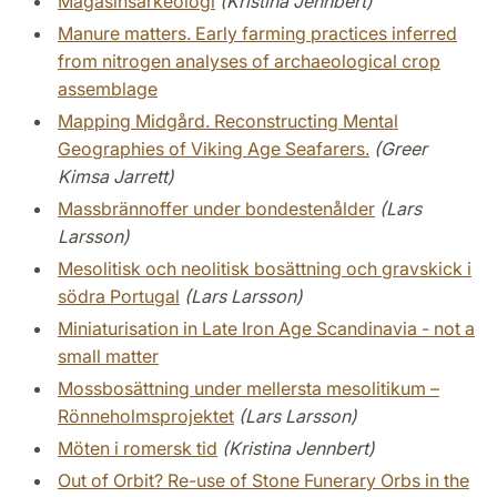
Magasinsarkeologi
(Kristina Jennbert)
Manure matters. Early farming practices inferred
from nitrogen analyses of archaeological crop
assemblage
Mapping Midgård. Reconstructing Mental
Geographies of Viking Age Seafarers.
(Greer
Kimsa Jarrett)
Massbrännoffer under bondestenålder
(Lars
Larsson)
Mesolitisk och neolitisk bosättning och gravskick i
södra Portugal
(Lars Larsson)
Miniaturisation in Late Iron Age Scandinavia - not a
small matter
Mossbosättning under mellersta mesolitikum –
Rönneholmsprojektet
(Lars Larsson)
Möten i romersk tid
(Kristina Jennbert)
Out of Orbit? Re-use of Stone Funerary Orbs in the