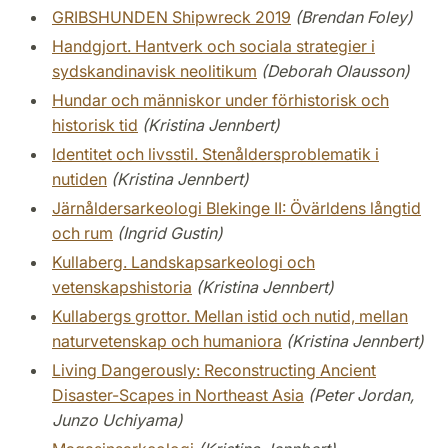
GRIBSHUNDEN Shipwreck 2019
(Brendan Foley)
Handgjort. Hantverk och sociala strategier i
sydskandinavisk neolitikum
(Deborah Olausson)
Hundar och människor under förhistorisk och
historisk tid
(Kristina Jennbert)
Identitet och livsstil. Stenåldersproblematik i
nutiden
(Kristina Jennbert)
Järnåldersarkeologi Blekinge II: Övärldens långtid
och rum
(Ingrid Gustin)
Kullaberg. Landskapsarkeologi och
vetenskapshistoria
(Kristina Jennbert)
Kullabergs grottor. Mellan istid och nutid, mellan
naturvetenskap och humaniora
(Kristina Jennbert)
Living Dangerously: Reconstructing Ancient
Disaster-Scapes in Northeast Asia
(Peter Jordan,
Junzo Uchiyama)