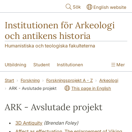
Hoppa till huvudinnehåll
Sök
English website
Institutionen för Arkeologi
och antikens historia
Humanistiska och teologiska fakulteterna
Utbildning
Student
Institutionen
Mer
Forskning
Kontakt
Start
Forskning
Forskningsprojekt A - Z
Arkeologi
ARK - Avslutade projekt
This page in English
ARK - Avslutade projekt
3D Antiquity
(Brendan Foley)
Affect as effectuation. The enlargement of Viking