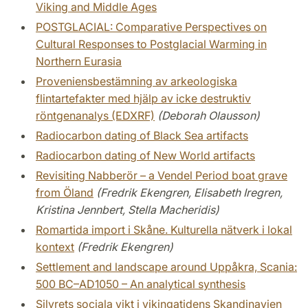
Viking and Middle Ages
POSTGLACIAL: Comparative Perspectives on
Cultural Responses to Postglacial Warming in
Northern Eurasia
Proveniensbestämning av arkeologiska
flintartefakter med hjälp av icke destruktiv
röntgenanalys (EDXRF)
(Deborah Olausson)
Radiocarbon dating of Black Sea artifacts
Radiocarbon dating of New World artifacts
Revisiting Nabberör – a Vendel Period boat grave
from Öland
(Fredrik Ekengren, Elisabeth Iregren,
Kristina Jennbert, Stella Macheridis)
Romartida import i Skåne. Kulturella nätverk i lokal
kontext
(Fredrik Ekengren)
Settlement and landscape around Uppåkra, Scania:
500 BC–AD1050 – An analytical synthesis
Silvrets sociala vikt i vikingatidens Skandinavien