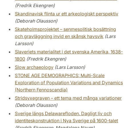
(Fredrik Ekengren)
Skandinavisk flinta ur ett arkeologiskt perspektiv
(Deborah Olausson)
Skateholmsprojektet – senmesolitisk bosättning
och gravläggning invid en skånsk havsvik
(Lars
Larsson)
Slaveriets materialitet i det svenska Amerika, 1638-
1800
(Fredrik Ekengren)
Slow archaeology
(Lars Larsson)
STONE AGE DEMOGRAPHICS: Multi-Scale
Exploration of Population Variations and Dynamics
(Northern Fennoscandia)
Stridsyxegraven – ett tema med många variationer
(Deborah Olausson)
Sverige längs Delawarefloden. Dagligt liv och
identiteskonstruktion i Nya Sverige på 1600-talet
(Fredrik Ekengren, Magdalena Naum)