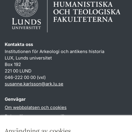
Kontakta oss
Institutionen för Arkeologi och antikens historia
LUX, Lunds universitet
Box 192
221 00 LUND
046-222 00 00 (vxl)
susanne.karlsson
@
ark.lu
.
se
Genvägar
Om webbplatsen och cookies
Behandling av personuppgifter
Tillgänglighetsredogörelse
Användning av cookies