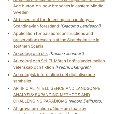
Age button-on-bow brooches in eastern Middle
Sweden.
AI-based tool for detecting archaeology in
Scandinavian forestland
(Giacomo Landeschi)
Application for palaeoreconstructions and
preservation research at the Skateholm site in
southern Scania
Arkeologi och etik
(Kristina Jennbert)
Arkeologi och Sci-Fi. Möten i gränslandet mellan
vetenskap och fiktion
(Fredrik Ekengren)
Arkeologisk information i det digitaliserade
samhället
ARTIFICIAL INTELLIGENCE AND LANDSCAPE
ANALYSIS; EXPANDING METHODS AND
CHALLENGING PARADIGMS
(Nicolo Dell'Unto)
Att gräva en nutida dåtid – en studie av