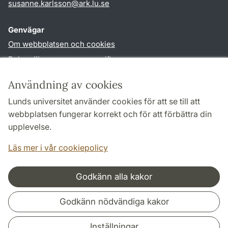
susanne.karlsson
@
ark.lu
.
se
Genvägar
Om webbplatsen och cookies
Behandling av personuppgifter
Tillgänglighetsredogörelse
Användning av cookies
TYPO3-login
Lunds universitet använder cookies för att se till att
webbplatsen fungerar korrekt och för att förbättra din
Följ oss i sociala medier
upplevelse.
Facebook
Instagram
Läs mer i vår cookiepolicy
Godkänn alla kakor
Samarbeten och nätverk
Godkänn nödvändiga kakor
Inställningar