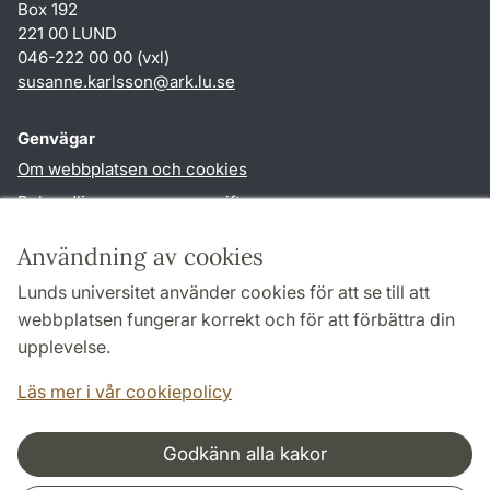
Box 192
221 00 LUND
046-222 00 00 (vxl)
susanne.karlsson
@
ark.lu
.
se
Genvägar
Om webbplatsen och cookies
Behandling av personuppgifter
Tillgänglighetsredogörelse
Användning av cookies
TYPO3-login
Lunds universitet använder cookies för att se till att
webbplatsen fungerar korrekt och för att förbättra din
Följ oss i sociala medier
upplevelse.
Facebook
Instagram
Läs mer i vår cookiepolicy
Godkänn alla kakor
Samarbeten och nätverk