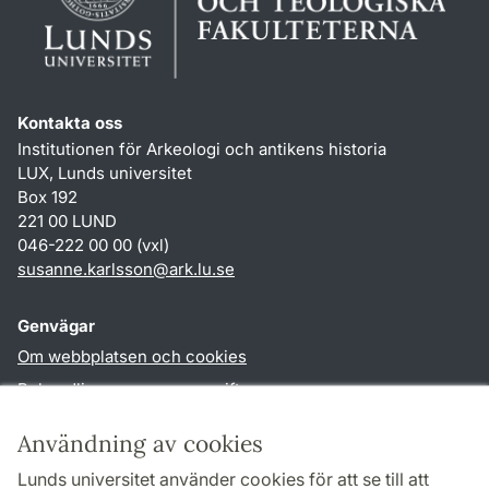
Kontakta oss
Institutionen för Arkeologi och antikens historia
LUX, Lunds universitet
Box 192
221 00 LUND
046-222 00 00 (vxl)
susanne.karlsson
@
ark.lu
.
se
Genvägar
Om webbplatsen och cookies
Behandling av personuppgifter
Tillgänglighetsredogörelse
Användning av cookies
TYPO3-login
Lunds universitet använder cookies för att se till att