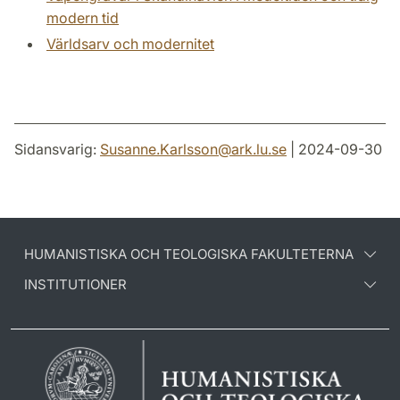
modern tid
Världsarv och modernitet
Sidansvarig:
Susanne.Karlsson
@
ark.lu
.
se
| 2024-09-30
HUMANISTISKA OCH TEOLOGISKA FAKULTETERNA
INSTITUTIONER