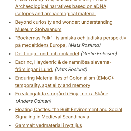
Archaeological narratives based on aDNA,
isotopes and archaeological material
Beyond curiosity and wonder: understanding
Museum Stobæanum
"Böckernas Folk"- islamiska och judiska perspektiv
på medeltidens Europa.
(Mats Roslund)
Det tidiga Lund och omlandet
(Gertie Eriksson)
Eadrinc, Heydenric & de namnlösa slaverna-
främlingar i Lund.
(Mats Roslund)
Enduring Materialities of Colonialism (EMoC):
temporality, spatiality and memory
En vikingatida storgård i Finja, norra Skåne
(Anders Ödman)
Floating Castles: the Built Environment and Social
Signaling in Medieval Scandinavia
Gammalt vedmaterial i nytt ljus