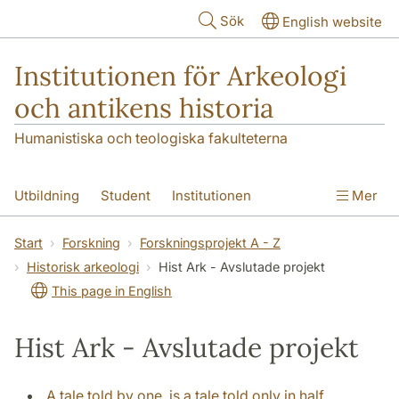
Hoppa till huvudinnehåll
Sök
English website
Institutionen för Arkeologi
och antikens historia
Humanistiska och teologiska fakulteterna
Utbildning
Student
Institutionen
Mer
Forskning
Kontakt
Start
Forskning
Forskningsprojekt A - Z
Historisk arkeologi
Hist Ark - Avslutade projekt
This page in English
Hist Ark - Avslutade projekt
A tale told by one, is a tale told only in half.