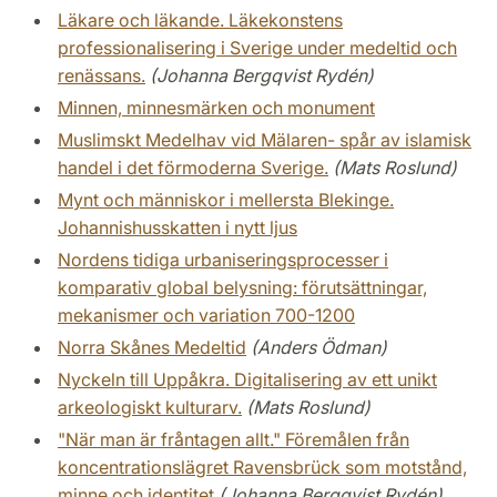
Läkare och läkande. Läkekonstens
professionalisering i Sverige under medeltid och
renässans.
(Johanna Bergqvist Rydén)
Minnen, minnesmärken och monument
Muslimskt Medelhav vid Mälaren- spår av islamisk
handel i det förmoderna Sverige.
(Mats Roslund)
Mynt och människor i mellersta Blekinge.
Johannishusskatten i nytt ljus
Nordens tidiga urbaniseringsprocesser i
komparativ global belysning: förutsättningar,
mekanismer och variation 700-1200
Norra Skånes Medeltid
(Anders Ödman)
Nyckeln till Uppåkra. Digitalisering av ett unikt
arkeologiskt kulturarv.
(Mats Roslund)
"När man är fråntagen allt." Föremålen från
koncentrationslägret Ravensbrück som motstånd,
minne och identitet
(Johanna Bergqvist Rydén)