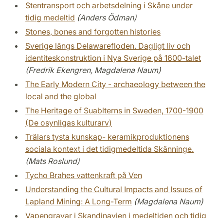
Stentransport och arbetsdelning i Skåne under
tidig medeltid
(Anders Ödman)
Stones, bones and forgotten histories
Sverige längs Delawarefloden. Dagligt liv och
identiteskonstruktion i Nya Sverige på 1600-talet
(Fredrik Ekengren, Magdalena Naum)
The Early Modern City - archaeology between the
local and the global
The Heritage of Suablterns in Sweden, 1700-1900
(De osynligas kulturarv)
Trälars tysta kunskap- keramikproduktionens
sociala kontext i det tidigmedeltida Skänninge.
(Mats Roslund)
Tycho Brahes vattenkraft på Ven
Understanding the Cultural Impacts and Issues of
Lapland Mining: A Long-Term
(Magdalena Naum)
Vapengravar i Skandinavien i medeltiden och tidig