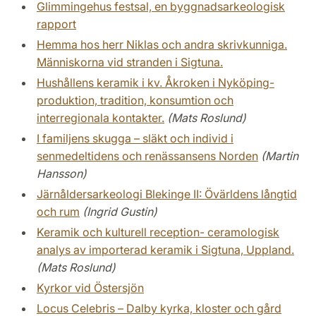
Glimmingehus festsal, en byggnadsarkeologisk
rapport
Hemma hos herr Niklas och andra skrivkunniga.
Människorna vid stranden i Sigtuna.
Hushållens keramik i kv. Åkroken i Nyköping-
produktion, tradition, konsumtion och
interregionala kontakter.
(Mats Roslund)
I familjens skugga – släkt och individ i
senmedeltidens och renässansens Norden
(Martin
Hansson)
Järnåldersarkeologi Blekinge II: Övärldens långtid
och rum
(Ingrid Gustin)
Keramik och kulturell reception- ceramologisk
analys av importerad keramik i Sigtuna, Uppland.
(Mats Roslund)
Kyrkor vid Östersjön
Locus Celebris – Dalby kyrka, kloster och gård