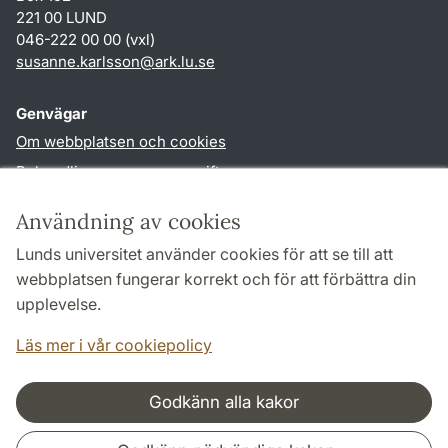
221 00 LUND
046-222 00 00 (vxl)
susanne.karlsson
@
ark.lu
.
se
Genvägar
Om webbplatsen och cookies
Behandling av personuppgifter
Tillgänglighetsredogörelse
Användning av cookies
TYPO3-login
Lunds universitet använder cookies för att se till att
webbplatsen fungerar korrekt och för att förbättra din
Följ oss i sociala medier
upplevelse.
Facebook
Instagram
Läs mer i vår cookiepolicy
Godkänn alla kakor
Samarbeten och nätverk