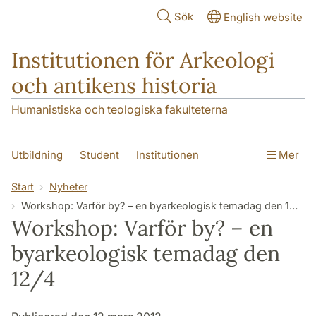
Hoppa till huvudinnehåll
Sök
English website
Institutionen för Arkeologi
och antikens historia
Humanistiska och teologiska fakulteterna
Utbildning
Student
Institutionen
Mer
Forskning
Kontakt
Start
Nyheter
Workshop: Varför by? – en byarkeologisk temadag den 12/4
Workshop: Varför by? – en
byarkeologisk temadag den
12/4