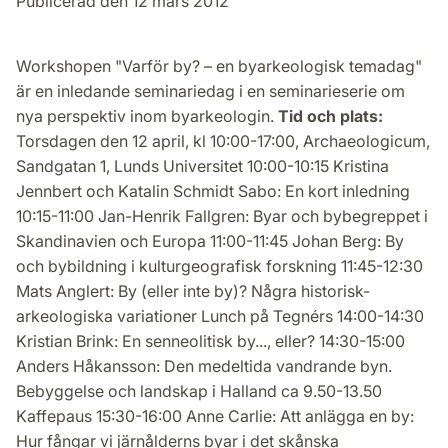
Publicerad den 12 mars 2012
Workshopen "Varför by? – en byarkeologisk temadag"
är en inledande seminariedag i en seminarieserie om
nya perspektiv inom byarkeologin.
Tid och plats:
Torsdagen den 12 april, kl 10:00-17:00, Archaeologicum,
Sandgatan 1, Lunds Universitet 10:00-10:15 Kristina
Jennbert och Katalin Schmidt Sabo: En kort inledning
10:15-11:00 Jan-Henrik Fallgren: Byar och bybegreppet i
Skandinavien och Europa 11:00-11:45 Johan Berg: By
och bybildning i kulturgeografisk forskning 11:45-12:30
Mats Anglert: By (eller inte by)? Några historisk-
arkeologiska variationer Lunch på Tegnérs 14:00-14:30
Kristian Brink: En senneolitisk by..., eller? 14:30-15:00
Anders Håkansson: Den medeltida vandrande byn.
Bebyggelse och landskap i Halland ca 9.50-13.50
Kaffepaus 15:30-16:00 Anne Carlie: Att anlägga en by:
Hur fångar vi järnålderns byar i det skånska