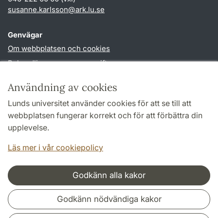
susanne.karlsson
@
ark.lu
.
se
Genvägar
Om webbplatsen och cookies
Behandling av personuppgifter
Tillgänglighetsredogörelse
Användning av cookies
TYPO3-login
Lunds universitet använder cookies för att se till att
webbplatsen fungerar korrekt och för att förbättra din
Följ oss i sociala medier
upplevelse.
Facebook
Instagram
Läs mer i vår cookiepolicy
Godkänn alla kakor
Samarbeten och nätverk
Godkänn nödvändiga kakor