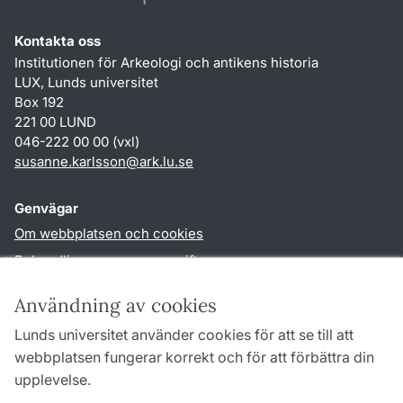
Kontakta oss
Institutionen för Arkeologi och antikens historia
LUX, Lunds universitet
Box 192
221 00 LUND
046-222 00 00 (vxl)
susanne.karlsson
@
ark.lu
.
se
Genvägar
Om webbplatsen och cookies
Behandling av personuppgifter
Tillgänglighetsredogörelse
Användning av cookies
TYPO3-login
Lunds universitet använder cookies för att se till att
webbplatsen fungerar korrekt och för att förbättra din
Följ oss i sociala medier
upplevelse.
Facebook
Instagram