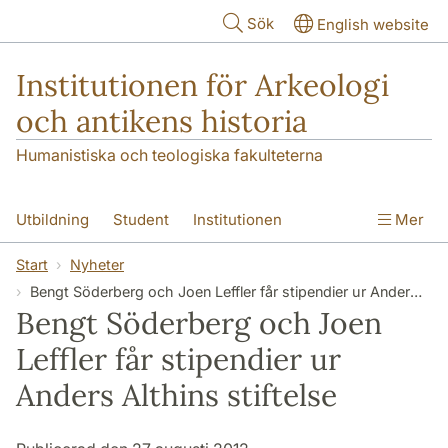
Hoppa till huvudinnehåll
Sök
English website
Institutionen för Arkeologi
och antikens historia
Humanistiska och teologiska fakulteterna
Utbildning
Student
Institutionen
Mer
Forskning
Kontakt
Start
Nyheter
Bengt Söderberg och Joen Leffler får stipendier ur Anders Althins stiftelse
Bengt Söderberg och Joen
Leffler får stipendier ur
Anders Althins stiftelse