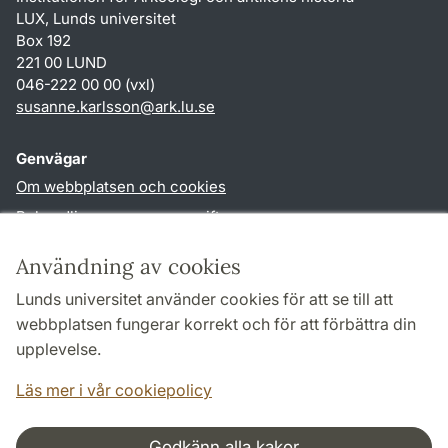
LUX, Lunds universitet
Box 192
221 00 LUND
046-222 00 00 (vxl)
susanne.karlsson
@
ark.lu
.
se
Genvägar
Om webbplatsen och cookies
Behandling av personuppgifter
Tillgänglighetsredogörelse
Användning av cookies
TYPO3-login
Lunds universitet använder cookies för att se till att
webbplatsen fungerar korrekt och för att förbättra din
Följ oss i sociala medier
upplevelse.
Facebook
Instagram
Läs mer i vår cookiepolicy
Godkänn alla kakor