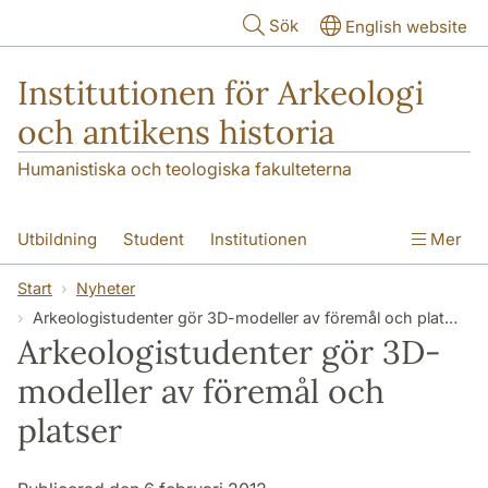
Hoppa till huvudinnehåll
Sök
English website
Institutionen för Arkeologi
och antikens historia
Humanistiska och teologiska fakulteterna
Utbildning
Student
Institutionen
Mer
Forskning
Kontakt
Start
Nyheter
Arkeologistudenter gör 3D-modeller av föremål och platser
Arkeologistudenter gör 3D-
modeller av föremål och
platser