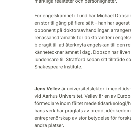
märkliga realiteter och personligheter.
För engelskämnet i Lund har Michael Dobson 
en stor tillgång på flera sätt – han har ager
opponent på doktorsavhandlingar, arrangerat
renässansdramatik för doktorander i engelsk
bidragit till att återknyta engelskan till den
kännetecknar ämnet i dag. Dobson har även 
lundensare till Stratford sedan sitt tillträde 
Shakespeare Institute.
Jens Vellev
är universitetslektor i medeltid
vid Aarhus Universitet. Vellev är en av Euro
förmedlare inom fältet medeltidsarkeologi/hi
hans verk har präglats av bredd, idérikedom 
entreprenörskap av stor betydelse för fors
andra platser.