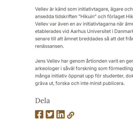
Vellev är känd som initiativtagare, ägare oc
ansedda tidskriften ”Hikuin” och förlaget Hi
Vellev var även en av initiativtagarna när ä
etablerades vid Aarhus Universitet i Danma
senare till att ämnet breddades så att det fr
renässansen.
Jens Vellev har genom årtionden varit en gen
arkeologer i såväl forskning som förmedlin
många initiativ öppnat upp för studenter, do
gräva ut, forska och inte minst publicera.
Dela