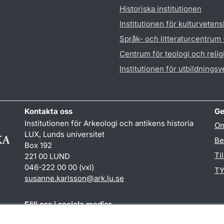
Historiska institutionen
Institutionen för kulturveten
Språk- och litteraturcentrum
Centrum för teologi och reli
Institutionen för utbildnings
Kontakta oss
Ge
Institutionen för Arkeologi och antikens historia
Om
LUX, Lunds universitet
Be
Box 192
Ti
221 00 LUND
046-222 00 00 (vxl)
TY
susanne.karlsson
@
ark.lu
.
se
Följ oss i sociala medier
Facebook
Instagram