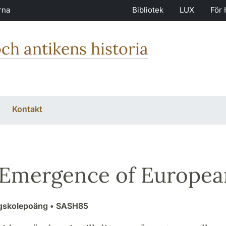
rna
Bibliotek
LUX
För 
och antikens historia
Kontakt
Emergence of Europea
ögskolepoäng
• SASH85