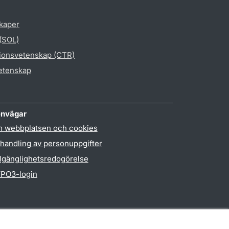
skaper
 (SOL)
gionsvetenskap (CTR)
vetenskap
nvägar
 webbplatsen och cookies
handling av personuppgifter
llgänglighetsredogörelse
PO3-login