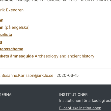
rik Ekengren
an
an
(på engelska)
turlista
a
mensschema
tekets ämnesguide
Archaeology and ancient history
:
Susanne.Karlsson
@
ark.lu
.
se
| 2020-06-15
TERNA
INSTITUTIONER
Institutionen för arkeologi oc
Filosofiska institutionen