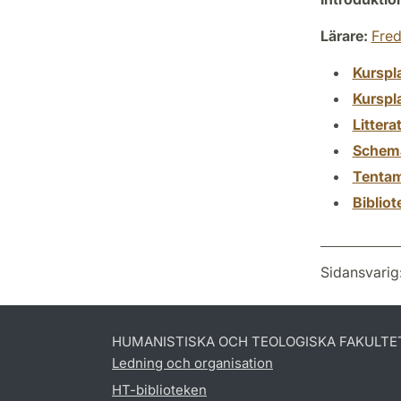
Lärare:
Fred
Kurspl
Kurspl
Littera
Schem
Tenta
Biblio
Sidansvarig
HUMANISTISKA OCH TEOLOGISKA FAKULTE
Ledning och organisation
HT-biblioteken