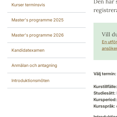
Den här s
Kurser terminsvis
registrer
Master's programme 2025
Vill 
Master's programme 2026
En utfö
ansöker 
Kandidatexamen
Anmälan och antagning
Välj termin:
Introduktionsmöten
Kurstillfälle:
Studiesätt:
Kursperiod:
Kursspråk:
Introdukti