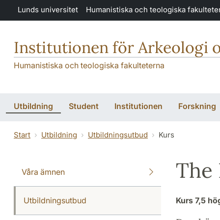
Hoppa till huvudinnehåll
Lunds universitet
Humanistiska och teologiska fakultete
Institutionen för Arkeologi 
Humanistiska och teologiska fakulteterna
Utbildning
Student
Institutionen
Forskning
Start
Utbildning
Utbildningsutbud
Kurs
The 
Våra ämnen
Utbildningsutbud
Kurs
7,5 h