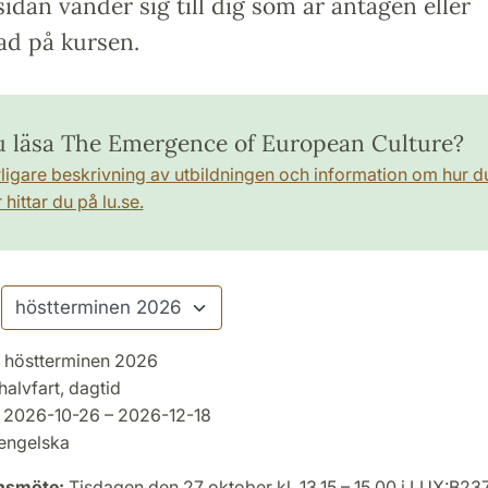
idan vänder sig till dig som är antagen eller
ad på kursen.
du läsa The Emergence of European Culture?
rligare beskrivning av utbildningen och information om hur d
hittar du på lu.se.
höstterminen 2026
halvfart, dagtid
2026-10-26 – 2026-12-18
engelska
onsmöte:
Tisdagen den 27 oktober kl. 13.15 – 15.00 i LUX:B23