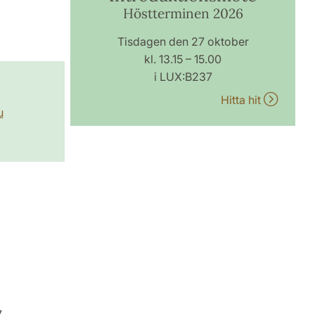
Höstterminen 2026
Tisdagen den 27 oktober
kl. 13.15 – 15.00
i LUX:B237
Hitta hit
u
7