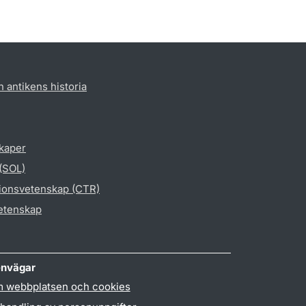
h antikens historia
skaper
 (SOL)
gionsvetenskap (CTR)
vetenskap
nvägar
 webbplatsen och cookies