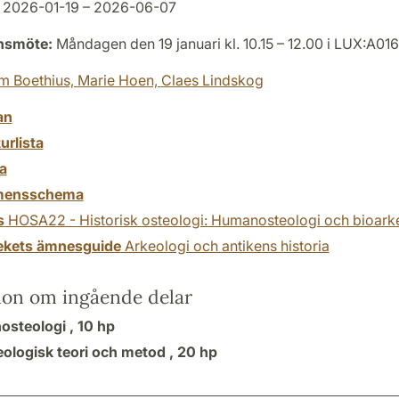
2026-01-19 – 2026-06-07
onsmöte:
Måndagen den 19 januari kl. 10.15 – 12.00 i LUX:A016
m Boethius,
Marie Hoen,
Claes Lindskog
an
turlista
a
mensschema
s
HOSA22 - Historisk osteologi: Humanosteologi och bioark
tekets ämnesguide
Arkeologi och antikens historia
ion om ingående delar
steologi ,
10 hp
eologisk teori och metod ,
20 hp