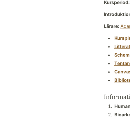
Kursperiod:
Introdukti
Lärare:
Ada
Kurspl
Littera
Schem
Tenta
Canva
Biblio
Informat
Humano
Bioark