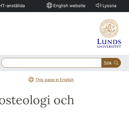
HT-anställda
English website
Lyssna
Sök
This page in English
osteologi och