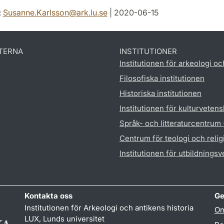
:
Susanne.Karlsson
@
ark.lu
.
se
| 2020-06-15
TERNA
INSTITUTIONER
Institutionen för arkeologi oc
Filosofiska institutionen
Historiska institutionen
Institutionen för kulturveten
Språk- och litteraturcentrum
Centrum för teologi och reli
Institutionen för utbildnings
Kontakta oss
Ge
Institutionen för Arkeologi och antikens historia
Om
LUX, Lunds universitet