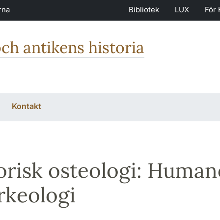
rna
Bibliotek
LUX
För 
och antikens historia
Kontakt
orisk osteologi: Human
rkeologi