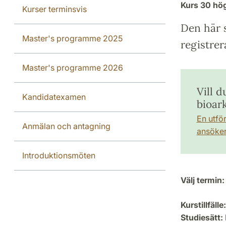
Kurs
30 hö
Kurser terminsvis
Den här s
Master's programme 2025
registrer
Master's programme 2026
Vill 
Kandidatexamen
bioar
En utfö
Anmälan och antagning
ansöker 
Introduktionsmöten
Välj termin:
Kurstillfälle:
Studiesätt: