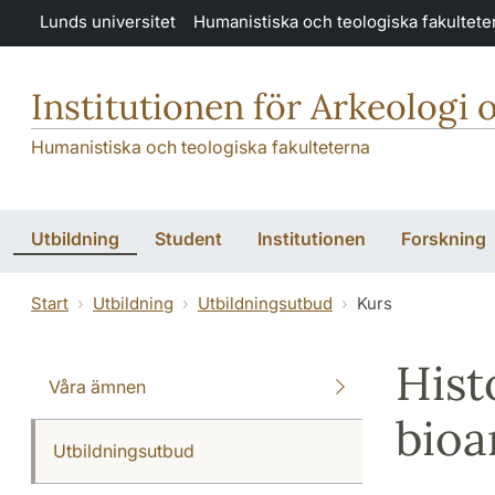
Hoppa till huvudinnehåll
Lunds universitet
Humanistiska och teologiska fakultete
Institutionen för Arkeologi 
Humanistiska och teologiska fakulteterna
Utbildning
Student
Institutionen
Forskning
Start
Utbildning
Utbildningsutbud
Kurs
Hist
Våra ämnen
bioa
Utbildningsutbud