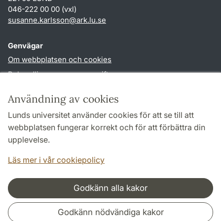
046-222 00 00 (vxl)
susanne.karlsson
@
ark.lu
.
se
Genvägar
Om webbplatsen och cookies
Behandling av personuppgifter
Tillgänglighetsredogörelse
Användning av cookies
TYPO3-login
Lunds universitet använder cookies för att se till att
webbplatsen fungerar korrekt och för att förbättra din
Följ oss i sociala medier
upplevelse.
Facebook
Instagram
Läs mer i vår cookiepolicy
Godkänn alla kakor
Samarbeten och nätverk
Godkänn nödvändiga kakor