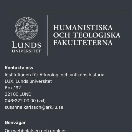
Kontakta oss
Institutionen för Arkeologi och antikens historia
LUX, Lunds universitet
Box 192
221 00 LUND
046-222 00 00 (vxl)
susanne.karlsson
@
ark.lu
.
se
Genvägar
Om webbplatsen och cookies