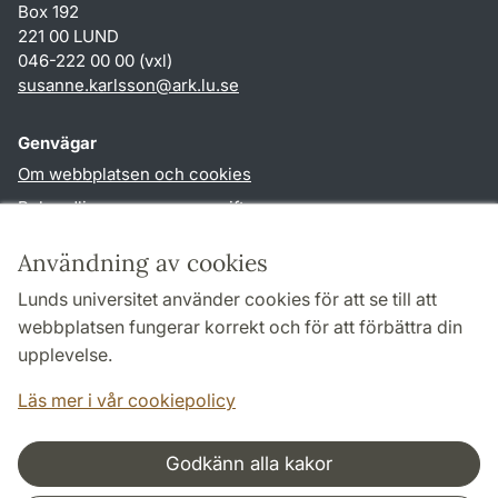
Box 192
221 00 LUND
046-222 00 00 (vxl)
susanne.karlsson
@
ark.lu
.
se
Genvägar
Om webbplatsen och cookies
Behandling av personuppgifter
Tillgänglighetsredogörelse
Användning av cookies
TYPO3-login
Lunds universitet använder cookies för att se till att
webbplatsen fungerar korrekt och för att förbättra din
Följ oss i sociala medier
upplevelse.
Facebook
Instagram
Läs mer i vår cookiepolicy
Godkänn alla kakor
Samarbeten och nätverk