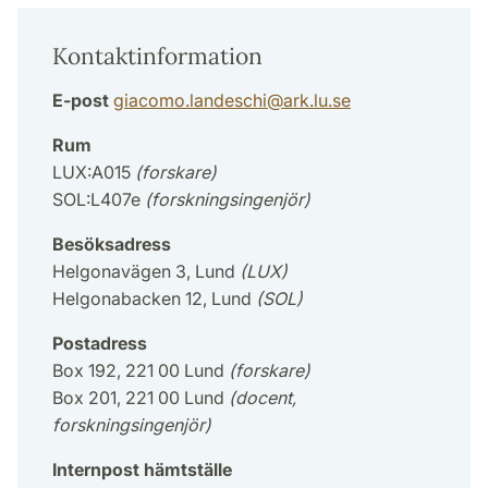
Kontaktinformation
E-post
giacomo.landeschi
@
ark.lu
.
se
Rum
LUX:A015
(forskare)
SOL:L407e
(forskningsingenjör)
Besöksadress
Helgonavägen 3, Lund
(LUX)
Helgonabacken 12, Lund
(SOL)
Postadress
Box 192, 221 00 Lund
(forskare)
Box 201, 221 00 Lund
(docent,
forskningsingenjör)
Internpost hämtställe