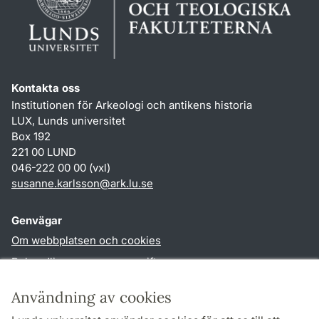
Kontakta oss
Institutionen för Arkeologi och antikens historia
LUX, Lunds universitet
Box 192
221 00 LUND
046-222 00 00 (vxl)
susanne.karlsson
@
ark.lu
.
se
Genvägar
Om webbplatsen och cookies
Behandling av personuppgifter
Tillgänglighetsredogörelse
Användning av cookies
TYPO3-login