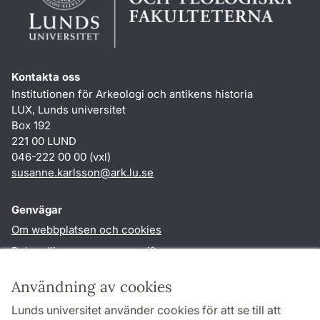
Kontakta oss
Institutionen för Arkeologi och antikens historia
LUX, Lunds universitet
Box 192
221 00 LUND
046-222 00 00 (vxl)
susanne.karlsson
@
ark.lu
.
se
Genvägar
Om webbplatsen och cookies
Behandling av personuppgifter
Tillgänglighetsredogörelse
Användning av cookies
TYPO3-login
Lunds universitet använder cookies för att se till att