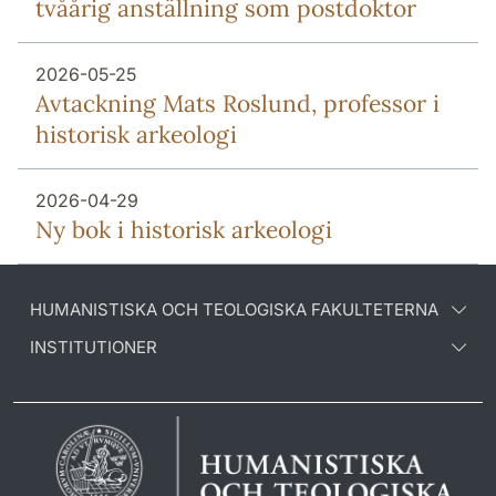
tvåårig anställning som postdoktor
2026-05-25
Avtackning Mats Roslund, professor i
historisk arkeologi
2026-04-29
Ny bok i historisk arkeologi
HUMANISTISKA OCH TEOLOGISKA FAKULTETERNA
INSTITUTIONER