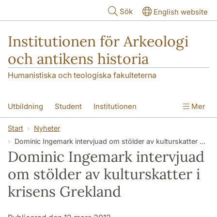
Hoppa till huvudinnehåll
Sök
English website
Institutionen för Arkeologi
och antikens historia
Humanistiska och teologiska fakulteterna
Utbildning
Student
Institutionen
Mer
Forskning
Kontakt
Start
Nyheter
Dominic Ingemark intervjuad om stölder av kulturskatter i krisens Grekland
Dominic Ingemark intervjuad
om stölder av kulturskatter i
krisens Grekland