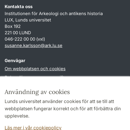
Kontakta oss
Institutionen för Arkeologi och antikens historia
LUX, Lunds universitet
Box 192
221 00 LUND
046-222 00 00 (vxl)
susanne.karlsson
@
ark.lu
.
se
Genvägar
Om webbplatsen och cookies
Behandling av personuppgifter
Tillgänglighetsredogörelse
Användning av cookies
TYPO3-login
Lunds universitet använder cookies för att se till att
webbplatsen fungerar korrekt och för att förbättra din
Följ oss i sociala medier
upplevelse.
Facebook
Instagram
Läs mer i vår cookiepolicy