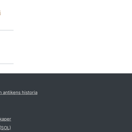
i
h antikens historia
skaper
 (SOL)