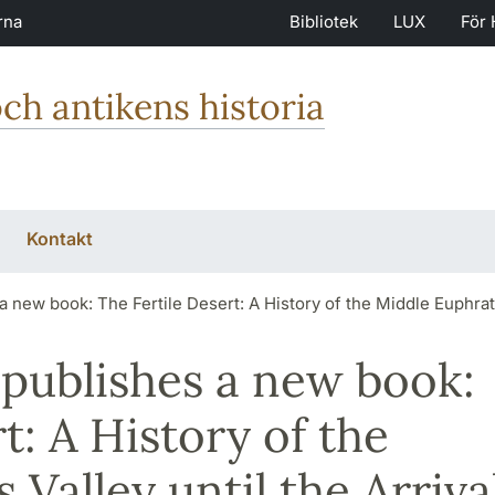
rna
Bibliotek
LUX
För 
och antikens historia
Kontakt
 new book: The Fertile Desert: A History of the Middle Euphrate
publishes a new book:
t: A History of the
Valley until the Arriva