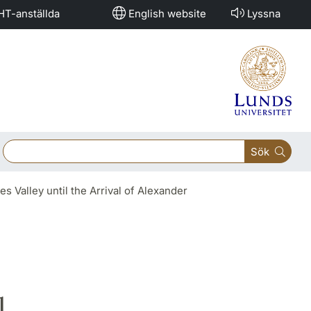
HT-anställda
English website
Lyssna
Sök
s Valley until the Arrival of Alexander
l