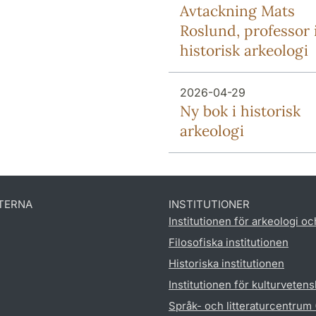
Avtackning Mats
Roslund, professor 
historisk arkeologi
2026-04-29
Ny bok i historisk
arkeologi
TERNA
INSTITUTIONER
Institutionen för arkeologi oc
Filosofiska institutionen
Historiska institutionen
Institutionen för kulturveten
Språk- och litteraturcentrum