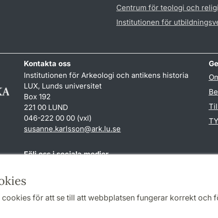
Centrum för teologi och reli
Institutionen för utbildnings
Kontakta oss
Ge
Institutionen för Arkeologi och antikens historia
Om
LUX, Lunds universitet
Be
Box 192
Ti
221 00 LUND
046-222 00 00 (vxl)
TY
susanne.karlsson
@
ark.lu
.
se
Följ oss i sociala medier
Facebook
Instagram
okies
cookies för att se till att webbplatsen fungerar korrekt och fö