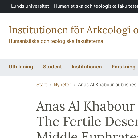
Hoppa till huvudinnehåll
Lunds universitet
Humanistiska och teologiska fakultete
Institutionen för Arkeologi 
Humanistiska och teologiska fakulteterna
Utbildning
Student
Institutionen
Forskning
Start
Nyheter
Anas Al Khabour publishes a
Anas Al Khabour 
The Fertile Deser
Middle Euphrates 