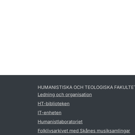
HUMANISTISKA OCH TEOLOGISKA FAKULTE
Ledning och organisation
HT-biblioteken
IT-enheten
Humanistlaboratoriet
Folklivsarkivet med Skånes musiksamlingar