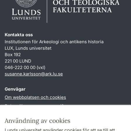
Kontakta oss
Institutionen för Arkeologi och antikens historia
LUX, Lunds universitet
Box 192
221 00 LUND
046-222 00 00 (vxl)
susanne.karlsson
@
ark.lu
.
se
Genvägar
Om webbplatsen och cookies
Behandling av personuppgifter
Tillgänglighetsredogörelse
Användning av cookies
TYPO3-login
Lunds universitet använder cookies för att se till att