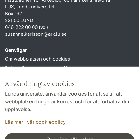
LUX, Lunds universitet
Box 192
221 00 LUND
046-222 00 00 (vxl)
susanne.karlsson
@
ark.lu
.
se
Genvägar
Om webbplatsen och cookies
Behandling av personuppgifter
Tillgänglighetsredogörelse
Användning av cookies
TYPO3-login
Lunds universitet använder cookies för att se till att
webbplatsen fungerar korrekt och för att förbättra din
Följ oss i sociala medier
upplevelse.
Facebook
Instagram
Läs mer i vår cookiepolicy