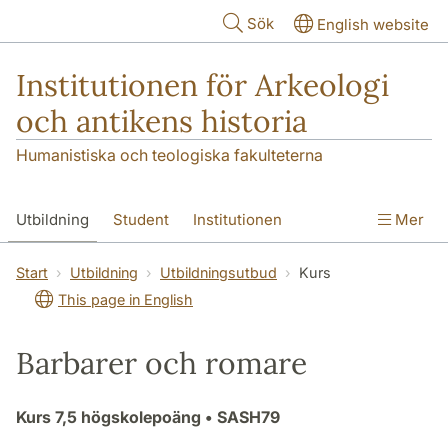
Hoppa till huvudinnehåll
Sök
English website
Institutionen för Arkeologi
och antikens historia
Humanistiska och teologiska fakulteterna
Utbildning
Student
Institutionen
Mer
Forskning
Kontakt
Start
Utbildning
Utbildningsutbud
Kurs
This page in English
Barbarer och romare
Kurs
7,5 högskolepoäng
• SASH79