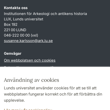
Kontakta oss
Institutionen för Arkeologi och antikens historia
LUX, Lunds universitet
Box 192
221 00 LUND
046-222 00 00 (vxl)
susanne.karlsson
@
ark.lu
.
se
Genvägar
Om webbplatsen och cookies
Behandling av personuppgifter
Tillgänglighetsredogörelse
Användning av cookies
TYPO3-login
Lunds universitet använder cookies för att se till att
webbplatsen fungerar korrekt och för att förbättra din
Följ oss i sociala medier
upplevelse.
Facebook
Instagram