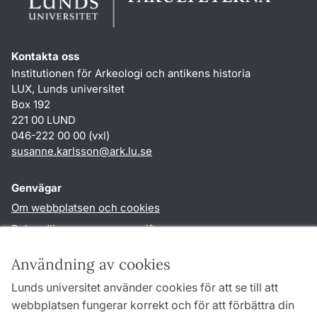
Kontakta oss
Institutionen för Arkeologi och antikens historia
LUX, Lunds universitet
Box 192
221 00 LUND
046-222 00 00 (vxl)
susanne.karlsson
@
ark.lu
.
se
Genvägar
Om webbplatsen och cookies
Behandling av personuppgifter
Tillgänglighetsredogörelse
Användning av cookies
TYPO3-login
Lunds universitet använder cookies för att se till att
webbplatsen fungerar korrekt och för att förbättra din
Följ oss i sociala medier