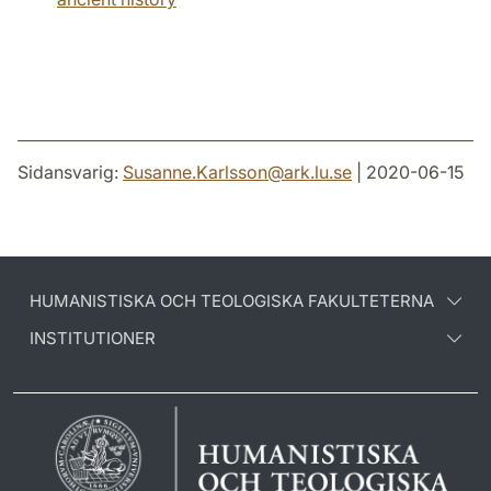
Sidansvarig:
Susanne.Karlsson
@
ark.lu
.
se
| 2020-06-15
HUMANISTISKA OCH TEOLOGISKA FAKULTETERNA
INSTITUTIONER