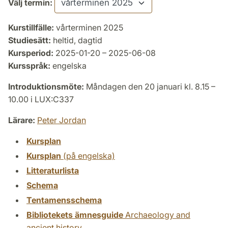
Välj termin:
Kurstillfälle:
vårterminen 2025
Studiesätt:
heltid, dagtid
Kursperiod:
2025-01-20 – 2025-06-08
Kursspråk:
engelska
Introduktionsmöte:
Måndagen den 20 januari kl. 8.15 –
10.00 i LUX:C337
Lärare:
Peter Jordan
Kursplan
Kursplan
(på engelska)
Litteraturlista
Schema
Tentamensschema
Bibliotekets ämnesguide
Archaeology and
ancient history