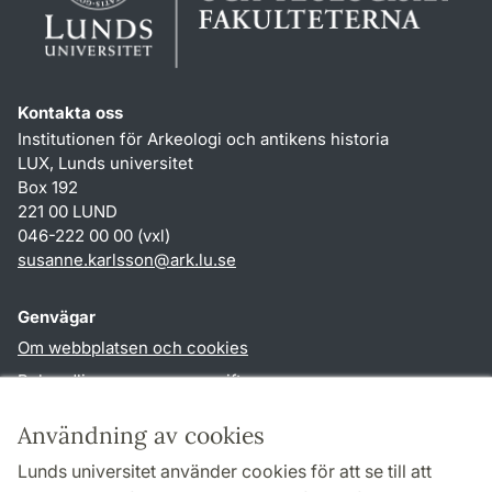
Kontakta oss
Institutionen för Arkeologi och antikens historia
LUX, Lunds universitet
Box 192
221 00 LUND
046-222 00 00 (vxl)
susanne.karlsson
@
ark.lu
.
se
Genvägar
Om webbplatsen och cookies
Behandling av personuppgifter
Tillgänglighetsredogörelse
Användning av cookies
TYPO3-login
Lunds universitet använder cookies för att se till att