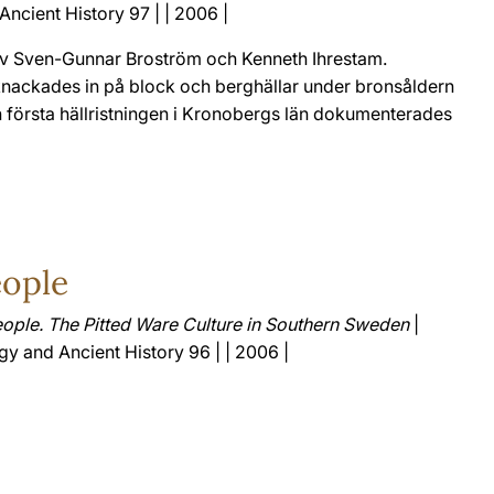
ncient History 97 | | 2006 |
av Sven-Gunnar Broström och Kenneth Ihrestam.
m knackades in på block och berghällar under bronsåldern
n första hällristningen i Kronobergs län dokumenterades
eople
eople. The Pitted Ware Culture in Southern Sweden
|
y and Ancient History 96 | | 2006 |