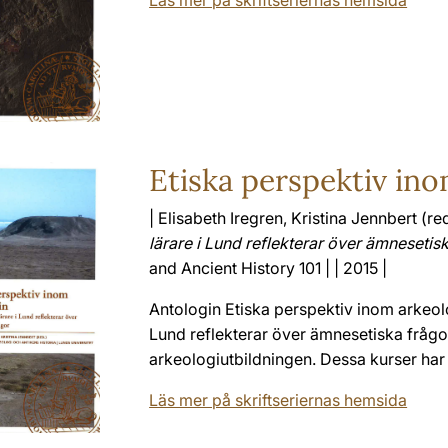
Läs mer på skriftseriernas hemsida
Etiska perspektiv in
| Elisabeth Iregren, Kristina Jennbert (red
lärare i Lund reflekterar över ämnesetis
and Ancient History 101 | | 2015 |
Antologin Etiska perspektiv inom arkeolog
Lund reflekterar över ämnesetiska frågor
arkeologiutbildningen. Dessa kurser har v
Läs mer på skriftseriernas hemsida