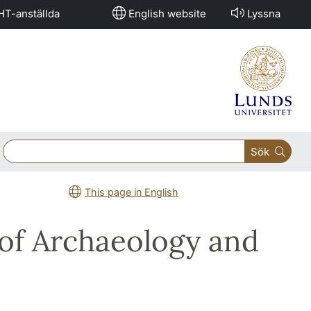
HT-anställda
English website
Lyssna
Sök
This page in English
of Archaeology and