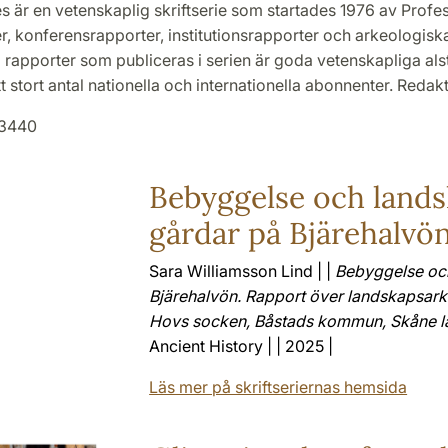
s är en vetenskaplig skriftserie som startades 1976 av Profes
r, konferensrapporter, institutionsrapporter och arkeologiska 
alla rapporter som publiceras i serien är goda vetenskapliga al
tt stort antal nationella och internationella abonnenter. Redak
-3440
Bebyggelse och lands
gårdar på Bjärehalvö
Sara Williamsson Lind | |
Bebyggelse och
Bjärehalvön. Rapport över landskapsark
Hovs socken, Båstads kommun, Skåne l
Ancient History | | 2025 |
Läs mer på skriftseriernas hemsida