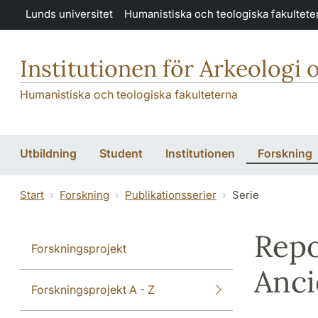
Hoppa till huvudinnehåll
Lunds universitet
Humanistiska och teologiska fakultete
Institutionen för Arkeologi 
Humanistiska och teologiska fakulteterna
Utbildning
Student
Institutionen
Forskning
Start
Forskning
Publikationsserier
Serie
Repo
Forskningsprojekt
Anci
Forskningsprojekt A - Z