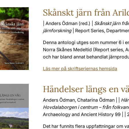
Skånskt järn från Arild
| Anders Ödman (red.) |
Skånskt järn från
järnforskning
| Report Series, Departmen
Denna antologi utges som nummer 6 i en
Norra Skånes Medeltid (Report series, Ar
och har bland annat behandlat järnproduk
Läs mer på skriftseriernas hemsida
Händelser längs en v
Anders Ödman, Chatarina Ödman | |
Hän
Hovdalaborgen i centrum – från folkvandr
Archaeology and Ancient History 99 | | 2
Det har funnits flera uppfattningar om va