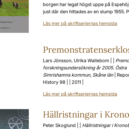
borgen har legat högst uppe på Espehöjd
just där den hittades av en slump 1955. P
Läs mer på skriftseriernas hemsida
Premonstratenserklo
Lars Jönsson, Ulrika Wallebom | |
Premon
forskningsundersökning år 2005. Östra
Simrishamns kommun, Skåne län
| Repor
History 98 | | 2011 |
Läs mer på skriftseriernas hemsida
Hällristningar i Kron
Peter Skoglund | |
Hällristningar i Kron