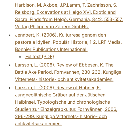
Harbison, M. Axboe, J.P.Lamm, T. Zachrisson, S.
Reisborg. Excavations at Helgö XVI. Exotic and
Sacral Finds from Helgö. Germania, 84:2, 553-557.
Verlag Philipp von Zabern GmbHs.
Jennbert, K. (2006). Kulturresa genom den
pastorala idyllen. Populär Historia, 1-2. LRF Media,
Bonnier Publications International.
Fulltext (PDF)
Larsson, L. (2006). Review of Ebbesen, K. The
Battle Axe Period. Fornvännen, 230-232. Kungliga
Vitterhets- historie- och antikvitetsakademien.
Larsson, L. (2006). Review of Hübner, E.
Jungneolithische Gräber auf der Jütischen
Halbinsel. Typologische und chronologische
Studien zur Einzelgrabkultur. Fornvännen, 2006,
296-299. Kungliga Vitterhets- historie- och
antikvitetsakademien.