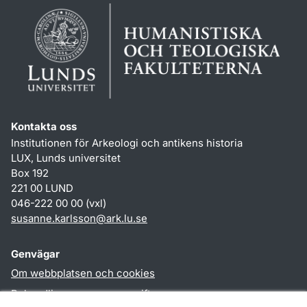
Kontakta oss
Institutionen för Arkeologi och antikens historia
LUX, Lunds universitet
Box 192
221 00 LUND
046-222 00 00 (vxl)
susanne.karlsson
@
ark.lu
.
se
Genvägar
Om webbplatsen och cookies
Behandling av personuppgifter