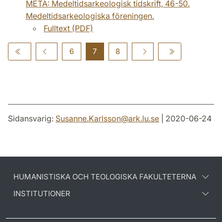
META: Medeltidsarkeologisk tidskrift, 46-50.
Medeltidsarkeologiska föreningen.
Fulltext (PDF)
6
7
8
Sidansvarig:
Susanne.Karlsson
@
ark.lu
.
se
| 2020-06-24
HUMANISTISKA OCH TEOLOGISKA FAKULTETERNA
INSTITUTIONER