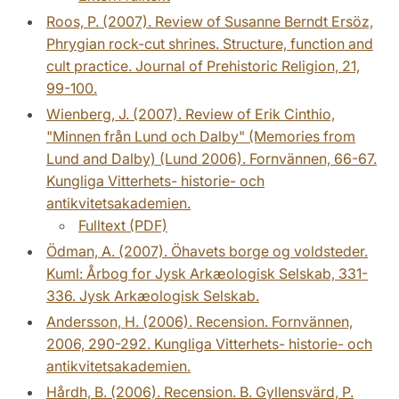
Roos, P. (2007). Review of Susanne Berndt Ersöz,
Phrygian rock-cut shrines. Structure, function and
cult practice. Journal of Prehistoric Religion, 21,
99-100.
Wienberg, J. (2007). Review of Erik Cinthio,
"Minnen från Lund och Dalby" (Memories from
Lund and Dalby) (Lund 2006). Fornvännen, 66-67.
Kungliga Vitterhets- historie- och
antikvitetsakademien.
Fulltext (PDF)
Ödman, A. (2007). Öhavets borge og voldsteder.
Kuml: Årbog for Jysk Arkæologisk Selskab, 331-
336. Jysk Arkæologisk Selskab.
Andersson, H. (2006). Recension. Fornvännen,
2006, 290-292. Kungliga Vitterhets- historie- och
antikvitetsakademien.
Hårdh, B. (2006). Recension. B. Gyllensvärd, P.