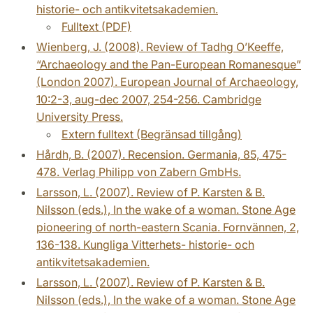
historie- och antikvitetsakademien.
Fulltext (PDF)
Wienberg, J. (2008). Review of Tadhg O’Keeffe,
“Archaeology and the Pan-European Romanesque”
(London 2007). European Journal of Archaeology,
10:2-3, aug-dec 2007, 254-256. Cambridge
University Press.
Extern fulltext (Begränsad tillgång)
Hårdh, B. (2007). Recension. Germania, 85, 475-
478. Verlag Philipp von Zabern GmbHs.
Larsson, L. (2007). Review of P. Karsten & B.
Nilsson (eds.), In the wake of a woman. Stone Age
pioneering of north-eastern Scania. Fornvännen, 2,
136-138. Kungliga Vitterhets- historie- och
antikvitetsakademien.
Larsson, L. (2007). Review of P. Karsten & B.
Nilsson (eds.), In the wake of a woman. Stone Age