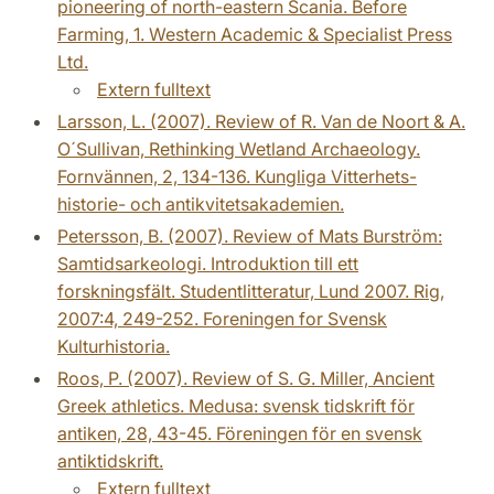
pioneering of north-eastern Scania. Before
Farming, 1. Western Academic & Specialist Press
Ltd.
Extern fulltext
Larsson, L. (2007). Review of R. Van de Noort & A.
O´Sullivan, Rethinking Wetland Archaeology.
Fornvännen, 2, 134-136. Kungliga Vitterhets-
historie- och antikvitetsakademien.
Petersson, B. (2007). Review of Mats Burström:
Samtidsarkeologi. Introduktion till ett
forskningsfält. Studentlitteratur, Lund 2007. Rig,
2007:4, 249-252. Foreningen for Svensk
Kulturhistoria.
Roos, P. (2007). Review of S. G. Miller, Ancient
Greek athletics. Medusa: svensk tidskrift för
antiken, 28, 43-45. Föreningen för en svensk
antiktidskrift.
Extern fulltext