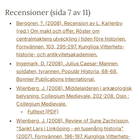
Recensioner (sida 7 av 11)
Berggren, ?. (2008). Recension av L. Karlenby
(red.) Om makt och offer. Röster om
centralmaktens utveckling i tiden före historien.
Fornvännen, 103, 295-297. Kungliga Vitterhets-
historie- och antikvitetsakademien.
Ingemark, D. (2008). Julius Caesar: Mannen,
soldaten, tyrannen. Populär Historia, 68-68.
Bonnier Publications International.
Wienberg, J. (2008). Middelalderen i arkæologisk
belysning. Collegium Medievale, 202-208. Oslo :
Collegium Medievale.
Fulltext (PDF)
Wienberg, J. (2008). Review of Sune Zachrisson,
"Sankt Lars i Linköping - en tusenårig historia"
(2007). Fornvännen, 196-197. Kungliga Vitterhets-