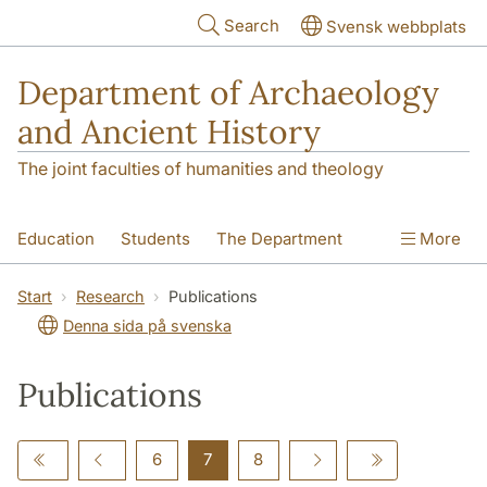
Skip to main content
Search
Svensk webbplats
Department of Archaeology
and Ancient History
The joint faculties of humanities and theology
Education
Students
The Department
More
Research
Contact
Start
Research
Publications
Denna sida på svenska
Publications
6
7
8