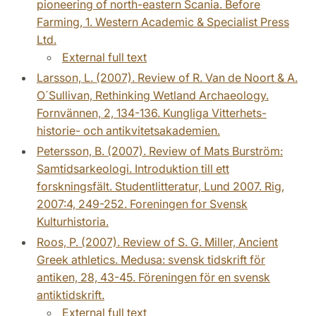
pioneering of north-eastern Scania. Before
Farming, 1. Western Academic & Specialist Press
Ltd.
External full text
Larsson, L. (2007). Review of R. Van de Noort & A.
O´Sullivan, Rethinking Wetland Archaeology.
Fornvännen, 2, 134-136. Kungliga Vitterhets-
historie- och antikvitetsakademien.
Petersson, B. (2007). Review of Mats Burström:
Samtidsarkeologi. Introduktion till ett
forskningsfält. Studentlitteratur, Lund 2007. Rig,
2007:4, 249-252. Foreningen for Svensk
Kulturhistoria.
Roos, P. (2007). Review of S. G. Miller, Ancient
Greek athletics. Medusa: svensk tidskrift för
antiken, 28, 43-45. Föreningen för en svensk
antiktidskrift.
External full text