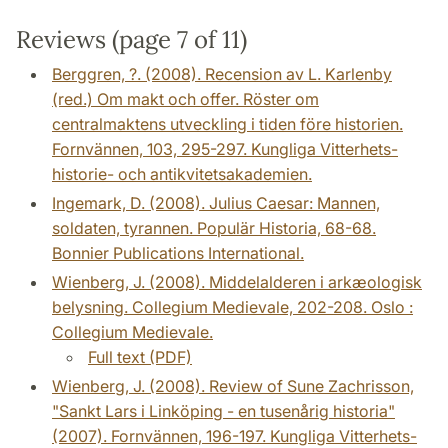
Reviews (page 7 of 11)
Berggren, ?. (2008). Recension av L. Karlenby
(red.) Om makt och offer. Röster om
centralmaktens utveckling i tiden före historien.
Fornvännen, 103, 295-297. Kungliga Vitterhets-
historie- och antikvitetsakademien.
Ingemark, D. (2008). Julius Caesar: Mannen,
soldaten, tyrannen. Populär Historia, 68-68.
Bonnier Publications International.
Wienberg, J. (2008). Middelalderen i arkæologisk
belysning. Collegium Medievale, 202-208. Oslo :
Collegium Medievale.
Full text (PDF)
Wienberg, J. (2008). Review of Sune Zachrisson,
"Sankt Lars i Linköping - en tusenårig historia"
(2007). Fornvännen, 196-197. Kungliga Vitterhets-