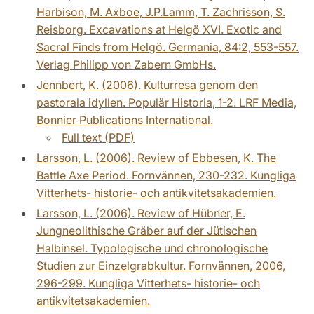
Harbison, M. Axboe, J.P.Lamm, T. Zachrisson, S.
Reisborg. Excavations at Helgö XVI. Exotic and
Sacral Finds from Helgö. Germania, 84:2, 553-557.
Verlag Philipp von Zabern GmbHs.
Jennbert, K. (2006). Kulturresa genom den
pastorala idyllen. Populär Historia, 1-2. LRF Media,
Bonnier Publications International.
Full text (PDF)
Larsson, L. (2006). Review of Ebbesen, K. The
Battle Axe Period. Fornvännen, 230-232. Kungliga
Vitterhets- historie- och antikvitetsakademien.
Larsson, L. (2006). Review of Hübner, E.
Jungneolithische Gräber auf der Jütischen
Halbinsel. Typologische und chronologische
Studien zur Einzelgrabkultur. Fornvännen, 2006,
296-299. Kungliga Vitterhets- historie- och
antikvitetsakademien.