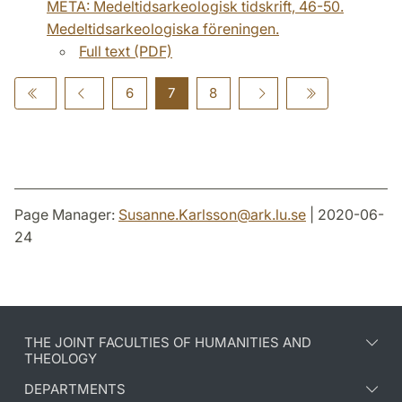
META: Medeltidsarkeologisk tidskrift, 46-50.
Medeltidsarkeologiska föreningen.
Full text (PDF)
6
7
8
Page Manager:
Susanne.Karlsson
@
ark.lu
.
se
| 2020-06-
24
THE JOINT FACULTIES OF HUMANITIES AND
THEOLOGY
DEPARTMENTS