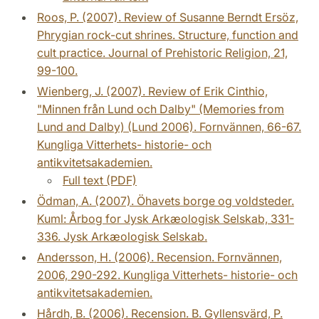
Roos, P. (2007). Review of Susanne Berndt Ersöz,
Phrygian rock-cut shrines. Structure, function and
cult practice. Journal of Prehistoric Religion, 21,
99-100.
Wienberg, J. (2007). Review of Erik Cinthio,
"Minnen från Lund och Dalby" (Memories from
Lund and Dalby) (Lund 2006). Fornvännen, 66-67.
Kungliga Vitterhets- historie- och
antikvitetsakademien.
Full text (PDF)
Ödman, A. (2007). Öhavets borge og voldsteder.
Kuml: Årbog for Jysk Arkæologisk Selskab, 331-
336. Jysk Arkæologisk Selskab.
Andersson, H. (2006). Recension. Fornvännen,
2006, 290-292. Kungliga Vitterhets- historie- och
antikvitetsakademien.
Hårdh, B. (2006). Recension. B. Gyllensvärd, P.