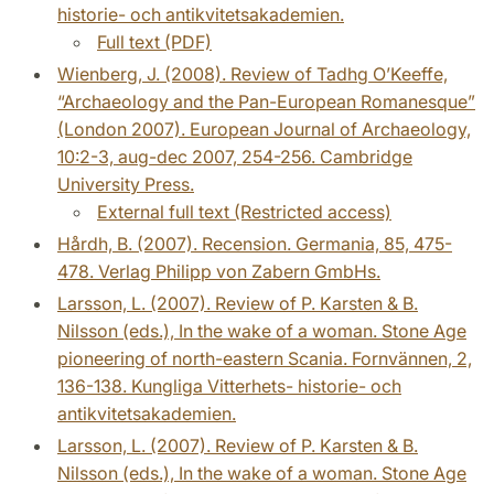
historie- och antikvitetsakademien.
Full text (PDF)
Wienberg, J. (2008). Review of Tadhg O’Keeffe,
“Archaeology and the Pan-European Romanesque”
(London 2007). European Journal of Archaeology,
10:2-3, aug-dec 2007, 254-256. Cambridge
University Press.
External full text (Restricted access)
Hårdh, B. (2007). Recension. Germania, 85, 475-
478. Verlag Philipp von Zabern GmbHs.
Larsson, L. (2007). Review of P. Karsten & B.
Nilsson (eds.), In the wake of a woman. Stone Age
pioneering of north-eastern Scania. Fornvännen, 2,
136-138. Kungliga Vitterhets- historie- och
antikvitetsakademien.
Larsson, L. (2007). Review of P. Karsten & B.
Nilsson (eds.), In the wake of a woman. Stone Age