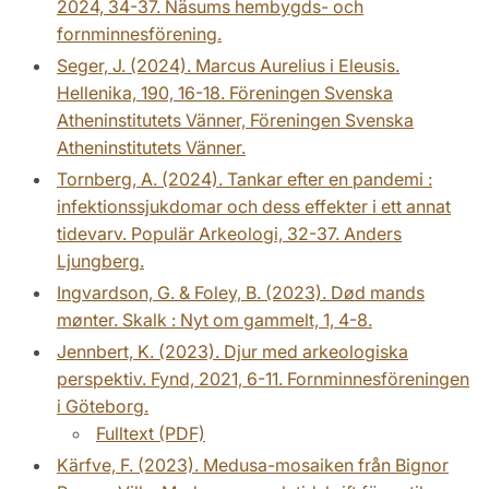
2024, 34-37. Näsums hembygds- och
fornminnesförening.
Seger, J. (2024). Marcus Aurelius i Eleusis.
Hellenika, 190, 16-18. Föreningen Svenska
Atheninstitutets Vänner, Föreningen Svenska
Atheninstitutets Vänner.
Tornberg, A. (2024). Tankar efter en pandemi :
infektionssjukdomar och dess effekter i ett annat
tidevarv. Populär Arkeologi, 32-37. Anders
Ljungberg.
Ingvardson, G. & Foley, B. (2023). Død mands
mønter. Skalk : Nyt om gammelt, 1, 4-8.
Jennbert, K. (2023). Djur med arkeologiska
perspektiv. Fynd, 2021, 6-11. Fornminnesföreningen
i Göteborg.
Fulltext (PDF)
Kärfve, F. (2023). Medusa-mosaiken från Bignor