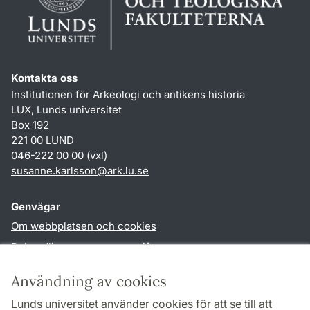
Kontakta oss
Institutionen för Arkeologi och antikens historia
LUX, Lunds universitet
Box 192
221 00 LUND
046-222 00 00 (vxl)
susanne.karlsson
@
ark.lu
.
se
Genvägar
Om webbplatsen och cookies
Behandling av personuppgifter
Tillgänglighetsredogörelse
Användning av cookies
TYPO3-login
Lunds universitet använder cookies för att se till att