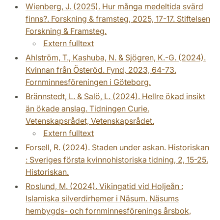
Wienberg, J. (2025). Hur många medeltida svärd
finns?. Forskning & framsteg, 2025, 17-17. Stiftelsen
Forskning & Framsteg.
Extern fulltext
Ahlström, T., Kashuba, N. & Sjögren, K.-G. (2024).
Kvinnan från Österöd. Fynd, 2023, 64-73.
Fornminnesföreningen i Göteborg.
Brännstedt, L. & Salö, L. (2024). Hellre ökad insikt
än ökade anslag. Tidningen Curie.
Vetenskapsrådet, Vetenskapsrådet.
Extern fulltext
Forsell, R. (2024). Staden under askan. Historiskan
: Sveriges första kvinnohistoriska tidning, 2, 15-25.
Historiskan.
Roslund, M. (2024). Vikingatid vid Holjeån :
Islamiska silverdirhemer i Näsum. Näsums
hembygds- och fornminnesförenings årsbok,