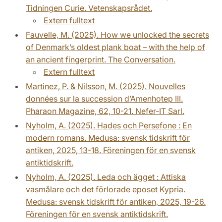
Tidningen Curie. Vetenskapsrådet.
Extern fulltext
Fauvelle, M. (2025). How we unlocked the secrets
of Denmark’s oldest plank boat – with the help of
an ancient fingerprint. The Conversation.
Extern fulltext
Martinez, P. & Nilsson, M. (2025). Nouvelles
données sur la succession d’Amenhotep III.
Pharaon Magazine, 62, 10-21. Nefer-IT Sarl.
Nyholm, A. (2025). Hades och Persefone : En
modern romans. Medusa: svensk tidskrift för
antiken, 2025, 13-18. Föreningen för en svensk
antiktidskrift.
Nyholm, A. (2025). Leda och ägget : Attiska
vasmålare och det förlorade eposet Kypria.
Medusa: svensk tidskrift för antiken, 2025, 19-26.
Föreningen för en svensk antiktidskrift.