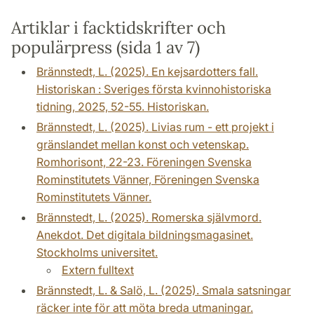
Artiklar i facktidskrifter och
populärpress (sida 1 av 7)
Brännstedt, L. (2025). En kejsardotters fall.
Historiskan : Sveriges första kvinnohistoriska
tidning, 2025, 52-55. Historiskan.
Brännstedt, L. (2025). Livias rum - ett projekt i
gränslandet mellan konst och vetenskap.
Romhorisont, 22-23. Föreningen Svenska
Rominstitutets Vänner, Föreningen Svenska
Rominstitutets Vänner.
Brännstedt, L. (2025). Romerska självmord.
Anekdot. Det digitala bildningsmagasinet.
Stockholms universitet.
Extern fulltext
Brännstedt, L. & Salö, L. (2025). Smala satsningar
räcker inte för att möta breda utmaningar.