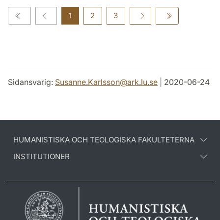
1
2
3
Sidansvarig:
Susanne.Karlsson
@
ark.lu
.
se
| 2020-06-24
HUMANISTISKA OCH TEOLOGISKA FAKULTETERNA
INSTITUTIONER