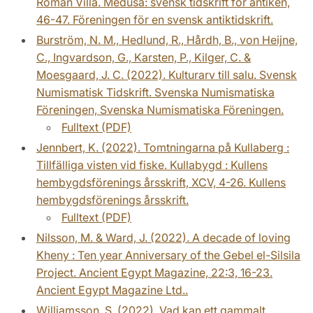
Roman Villa. Medusa: svensk tidskrift för antiken,
46-47. Föreningen för en svensk antiktidskrift.
Burström, N. M., Hedlund, R., Hårdh, B., von Heijne,
C., Ingvardson, G., Karsten, P., Kilger, C. &
Moesgaard, J. C. (2022). Kulturarv till salu. Svensk
Numismatisk Tidskrift. Svenska Numismatiska
Föreningen, Svenska Numismatiska Föreningen.
Fulltext (PDF)
Jennbert, K. (2022). Tomtningarna på Kullaberg :
Tillfälliga visten vid fiske. Kullabygd : Kullens
hembygdsförenings årsskrift, XCV, 4-26. Kullens
hembygdsförenings årsskrift.
Fulltext (PDF)
Nilsson, M. & Ward, J. (2022). A decade of loving
Kheny : Ten year Anniversary of the Gebel el-Silsila
Project. Ancient Egypt Magazine, 22:3, 16-23.
Ancient Egypt Magazine Ltd..
Williamsson, S. (2022). Vad kan ett gammalt