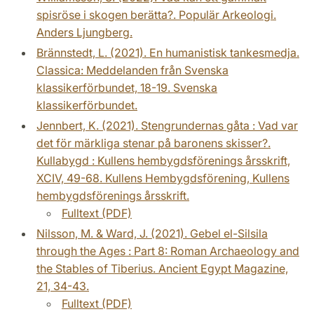
spisröse i skogen berätta?. Populär Arkeologi.
Anders Ljungberg.
Brännstedt, L. (2021). En humanistisk tankesmedja.
Classica: Meddelanden från Svenska
klassikerförbundet, 18-19. Svenska
klassikerförbundet.
Jennbert, K. (2021). Stengrundernas gåta : Vad var
det för märkliga stenar på baronens skisser?.
Kullabygd : Kullens hembygdsförenings årsskrift,
XCIV, 49-68. Kullens Hembygdsförening, Kullens
hembygdsförenings årsskrift.
Fulltext (PDF)
Nilsson, M. & Ward, J. (2021). Gebel el-Silsila
through the Ages : Part 8: Roman Archaeology and
the Stables of Tiberius. Ancient Egypt Magazine,
21, 34-43.
Fulltext (PDF)