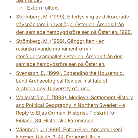
Extern fulltext
Strömberg, M. (1999). Efterlysning av dekorerade
vävspännare i privat ägo. Österlen. Årsbok från
den samlade hembygdsrörelsen på Österlen, 1998.
Strömberg, M. (1999). Gånggriften - en
resurskrävande monumentform i
stenålderssamhället. Österlen. Årsbok från den
samlade hembydsrörelsen på Österlen.
Svensson, E. (1999). Expanding the Household.
Lund Archaeological Review. Institute of
Archaeology, University of Lund.
Wallerström, T. (1999). Medieval Settlement History
and Political Geography in Northern Sweden - a
Reply to Eljas Orrman. Historisk Tidskrift för
Finland, 84. Historiska Foreningen.
Wienberg, J. (1999). Enten-Eller. Apsidekirker i
Norden. Hikuin, 7-44. Forlaget Hikuin.