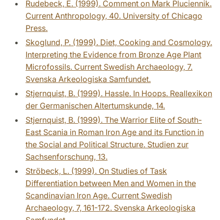
Rudebeck, E. (1999). Comment on Mark Pluciennik.
Current Anthropology, 40. University of Chicago
Press.
Skoglund, P. (1999). Diet, Cooking and Cosmology.
Interpreting the Evidence from Bronze Age Plant
Microfossils. Current Swedish Archaeology, 7.
Svenska Arkeologiska Samfundet.
Stjernquist, B. (1999). Hassle. In Hoops. Reallexikon
der Germanischen Altertumskunde, 14.
Stjernquist, B. (1999). The Warrior Elite of South-
East Scania in Roman Iron Age and its Function in
the Social and Political Structure. Studien zur
Sachsenforschung, 13.
Ströbeck, L. (1999). On Studies of Task
Differentiation between Men and Women in the
Scandinavian Iron Age. Current Swedish
Archaeology, 7, 161-172. Svenska Arkeologiska
Samfundet.