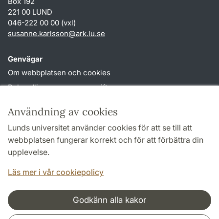
Box 192
221 00 LUND
046-222 00 00 (vxl)
susanne.karlsson
@
ark.lu
.
se
Genvägar
Om webbplatsen och cookies
Behandling av personuppgifter
Tillgänglighetsredogörelse
Användning av cookies
TYPO3-login
Lunds universitet använder cookies för att se till att
webbplatsen fungerar korrekt och för att förbättra din
Följ oss i sociala medier
upplevelse.
Facebook
Instagram
Läs mer i vår cookiepolicy
Godkänn alla kakor
Samarbeten och nätverk