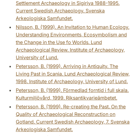
Settlement Archaeology in Sigiriya 1988-1995.
Current Swedish Archaeology. Svenska
Arkeologiska Samfundet.
Nilsson, B. (1999). An Invitation to Human Ecology.
Understanding Environments, Ecosymbolism and
the Change in the Use fo Worlds. Lund
Archaeological Review. Institute of Archaeology,
University of Lund.
Petersson, B. (1999). Arriving in Antiquity. The
Living Past in Scania. Lund Archaeological Review,
1998. Institute of Archaeology, University of Lund.
Petersson, B. (1999). Förmedlad forntid i full skala.
Kulturmiljövård, 1999. Riksantikvarieämbetet.
Petersson, B. (1999). Re-creating the Past. On the
Quality of Archaeological Reconstruction on
Gotland. Current Swedish Archaeology, 7. Svenska
Arkeologiska Samfundet.