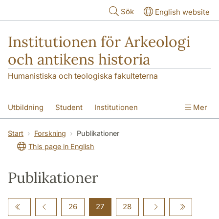
Hoppa till huvudinnehåll
Sök
English website
Institutionen för Arkeologi
och antikens historia
Humanistiska och teologiska fakulteterna
Utbildning
Student
Institutionen
Mer
Forskning
Kontakt
Start
Forskning
Publikationer
This page in English
Publikationer
26
27
28