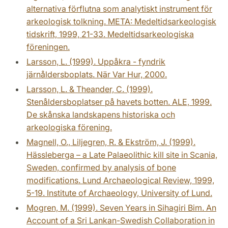
alternativa förflutna som analytiskt instrument för
arkeologisk tolkning. META: Medeltidsarkeologisk
tidskrift, 1999, 21-33. Medeltidsarkeologiska
föreningen.
Larsson, L. (1999). Uppåkra - fyndrik
järnåldersboplats. När Var Hur, 2000.
Larsson, L. & Theander, C. (1999).
Stenåldersboplatser på havets botten. ALE, 1999.
De skånska landskapens historiska och
arkeologiska förening.
Magnell, O., Liljegren, R. & Ekström, J. (1999).
Hässleberga – a Late Palaeolithic kill site in Scania,
Sweden, confirmed by analysis of bone
modifications. Lund Archaeological Review, 1999,
5-19. Institute of Archaeology, University of Lund.
Mogren, M. (1999). Seven Years in Sihagiri Bim. An
Account of a Sri Lankan-Swedish Collaboration in