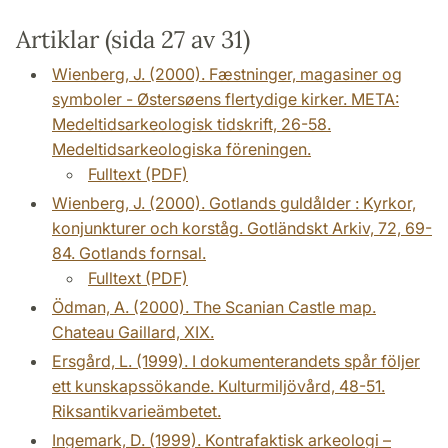
Artiklar (sida 27 av 31)
Wienberg, J. (2000). Fæstninger, magasiner og
symboler - Østersøens flertydige kirker. META:
Medeltidsarkeologisk tidskrift, 26-58.
Medeltidsarkeologiska föreningen.
Fulltext (PDF)
Wienberg, J. (2000). Gotlands guldålder : Kyrkor,
konjunkturer och korståg. Gotländskt Arkiv, 72, 69-
84. Gotlands fornsal.
Fulltext (PDF)
Ödman, A. (2000). The Scanian Castle map.
Chateau Gaillard, XIX.
Ersgård, L. (1999). I dokumenterandets spår följer
ett kunskapssökande. Kulturmiljövård, 48-51.
Riksantikvarieämbetet.
Ingemark, D. (1999). Kontrafaktisk arkeologi –