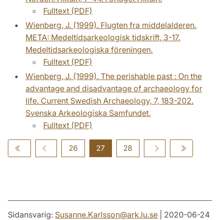
Fulltext (PDF)
Wienberg, J. (1999). Flugten fra middelalderen.
META: Medeltidsarkeologisk tidskrift, 3-17.
Medeltidsarkeologiska föreningen.
Fulltext (PDF)
Wienberg, J. (1999). The perishable past : On the
advantage and disadvantage of archaeology for
life. Current Swedish Archaeology, 7, 183-202.
Svenska Arkeologiska Samfundet.
Fulltext (PDF)
26
27
28
Sidansvarig:
Susanne.Karlsson
@
ark.lu
.
se
| 2020-06-24