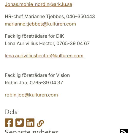
Jonas.monie_nordin
@
ark.lu
.
se
HR-chef Marianne Tjebbes, 046–350443
marianne.tjebbes
@
kulturen
.
com
Facklig företrädare för DIK
Lena Aurivillius Hector, 0765-39 04 67
lena.aurivilliushector
@
kulturen
.
com
Facklig företrädare för Vision
Robin Joo, 0765-39 04 37
robin.joo
@
kulturen
.
com
Dela
Senaste nyheter