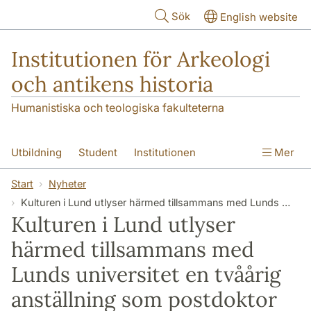
Hoppa till huvudinnehåll
Sök
English website
Institutionen för Arkeologi
och antikens historia
Humanistiska och teologiska fakulteterna
Utbildning
Student
Institutionen
Mer
Forskning
Kontakt
Start
Nyheter
Kulturen i Lund utlyser härmed tillsammans med Lunds universitet en tvåårig anställning som postdoktor
Kulturen i Lund utlyser
härmed tillsammans med
Lunds universitet en tvåårig
anställning som postdoktor