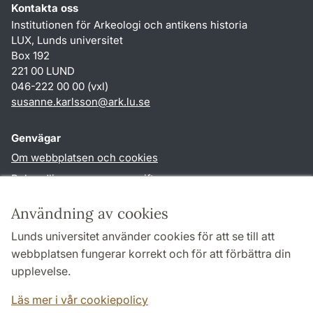
Kontakta oss
Institutionen för Arkeologi och antikens historia
LUX, Lunds universitet
Box 192
221 00 LUND
046-222 00 00 (vxl)
susanne.karlsson
@
ark.lu
.
se
Genvägar
Om webbplatsen och cookies
Behandling av personuppgifter
Tillgänglighetsredogörelse
Användning av cookies
TYPO3-login
Lunds universitet använder cookies för att se till att
webbplatsen fungerar korrekt och för att förbättra din
Följ oss i sociala medier
upplevelse.
Facebook
Instagram
Läs mer i vår cookiepolicy