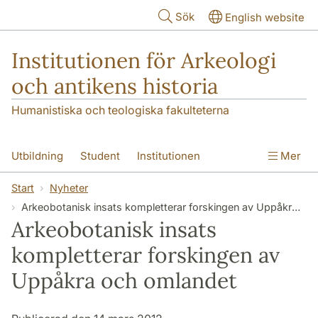
Hoppa till huvudinnehåll
Sök
English website
Institutionen för Arkeologi
och antikens historia
Humanistiska och teologiska fakulteterna
Utbildning
Student
Institutionen
Mer
Forskning
Kontakt
Start
Nyheter
Arkeobotanisk insats kompletterar forskingen av Uppåkra och omlandet
Arkeobotanisk insats
kompletterar forskingen av
Uppåkra och omlandet