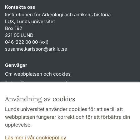
Kontakta oss
Institutionen för Arkeologi och antikens historia
LUX, Lunds universitet
Box 192
221 00 LUND
046-222 00 00 (vxl)
susanne.karlsson
@
ark.lu
.
se
Genvägar
Om webbplatsen och cookies
Behandling av personuppgifter
Tillgänglighetsredogörelse
Användning av cookies
TYPO3-login
Lunds universitet använder cookies för att se till att
webbplatsen fungerar korrekt och för att förbättra din
Följ oss i sociala medier
upplevelse.
Facebook
Instagram
Läs mer i vår cookiepolicy