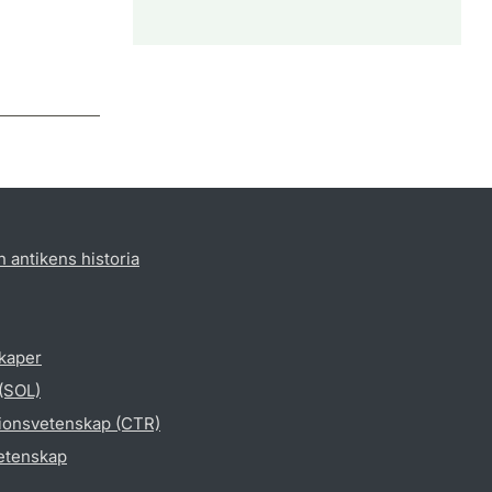
h antikens historia
skaper
 (SOL)
gionsvetenskap (CTR)
vetenskap