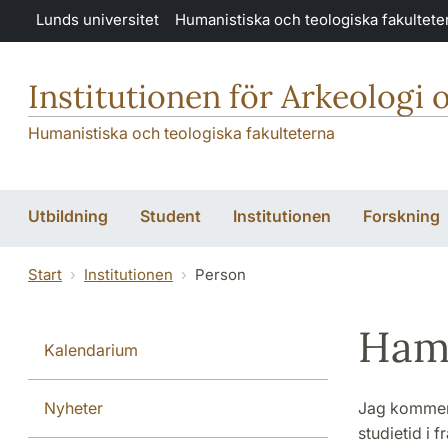
Hoppa till huvudinnehåll
Lunds universitet
Humanistiska och teologiska fakultete
Institutionen för Arkeologi 
Humanistiska och teologiska fakulteterna
Utbildning
Student
Institutionen
Forskning
Start
Institutionen
Person
Ham
Kalendarium
Nyheter
Jag kommer 
studietid i 