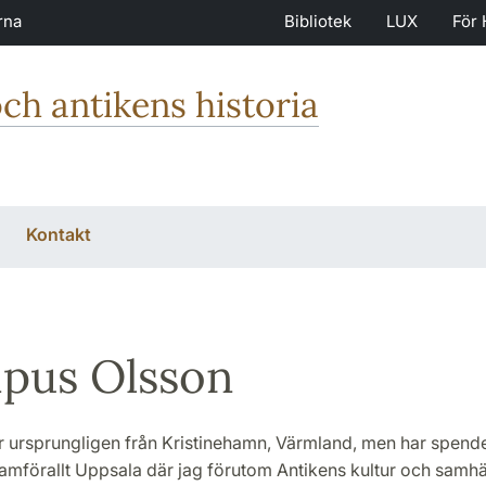
rna
Bibliotek
LUX
För 
och antikens historia
Kontakt
pus Olsson
ursprungligen från Kristinehamn, Värmland, men har spende
framförallt Uppsala där jag förutom Antikens kultur och samhä