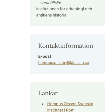
samhällsliv
Institutionen för arkeologi och
antikens historia
Kontaktinformation
E-post
hampus.olsson
@
klass.lu
.
se
Länkar
Hampus Olsson Svenska
institutet i Rom