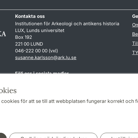
Kontakta oss
Ge
Institutionen för Arkeologi och antikens historia
Om
LUX, Lunds universitet
Be
Box 192
Ti
221 00 LUND
046-222 00 00 (vxl)
TY
susanne.karlsson
@
ark.lu
.
se
Följ oss i sociala medier
Facebook
Instagram
okies
cookies för att se till att webbplatsen fungerar korrekt och fö
Samarbeten och nätverk