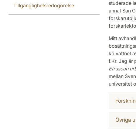
studerade lat
Tillgänglighetsredogörelse
annat San Gi
forskarutbi
forskarlekto
Mitt avhandl
bosättningsm
kölvattnet 
f.Kr. Jag är
Etruscan ur
mellan Svens
universitet 
Forsknin
Övriga u