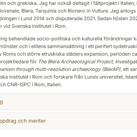
in och grekiska. Jag har också deltagit i fältprojekt i Italien, 
ovenale, Blera, Tarquinia och Rionero in Vulture. Jag antogs t
ldningen i Lund 2014 och disputerade 2021. Sedan hösten 202
r vid Svenska institutet i Rom.
ing behandlade socio-politiska och kulturella förändringar k
önster och i elitens sammansättning i ett perifert sydetrusk
av Roms och större etruskiska städers expansion, perioden c
 projektledare för
The Blera Archaeological Project, Investiga
banism through multi-resolution archaeology (BlerAP)
, ett s
ka institutet i Rom och forskare från Lunds universitet, Istan
och CNR-ISPC i Rom, Italien.
g
ppdrag och meriter