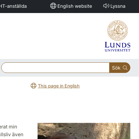
HT-anställda
English website
Lyssna
Sök
This page in English
rat min
llsliv även