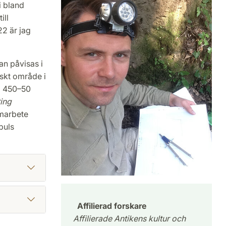
i bland
ill
2 är jag
an påvisas i
iskt område i
a 450–50
ting
amarbete
buls
Affilierad forskare
Affilierade Antikens kultur och