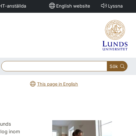
HT-anställda
English website
Lyssna
Sök
This page in English
Lunds
olog inom