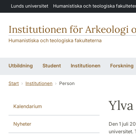
Hoppa till huvudinnehåll
Lunds universitet
Humanistiska och teologiska fakultete
Institutionen för Arkeologi 
Humanistiska och teologiska fakulteterna
Utbildning
Student
Institutionen
Forskning
Start
Institutionen
Person
Ylva
Kalendarium
Nyheter
Den 1 juli 2
universitet.