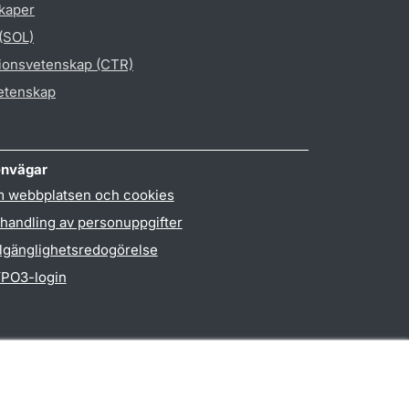
skaper
 (SOL)
gionsvetenskap (CTR)
vetenskap
nvägar
 webbplatsen och cookies
handling av personuppgifter
llgänglighetsredogörelse
PO3-login