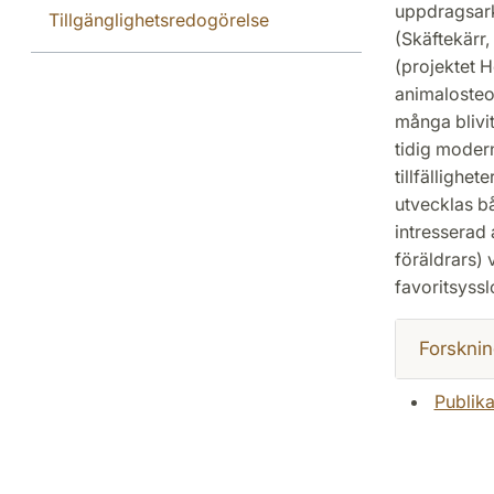
uppdragsark
Tillgänglighetsredogörelse
(Skäftekärr,
(projektet 
animalosteol
många blivi
tidig modern
tillfällighe
utvecklas b
intresserad 
föräldrars) 
favoritsyssl
Forsknin
Publika