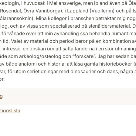
eologin, i huvudsak i Mellansverige, men ibland även på Öl
 Rosendal, Övra Vannborga), i Lappland (Vuollerim) och på I
Hólarannsóknin). Mina kollegor i branschen betraktar mig no
og, och av vissa som specialiserad på stenåldersmaterial. D
t förvånade över att min avhandling ska behandla humant mat
 tid. Valet av material och period beror på en kombination a
ter, intresse, en önskan om att sätta tänderna i en stor utmaning
åde som arkeolog/osteolog och ”forskare”. Jag har sedan ba
av både anatomi och historia: att läsa gamla historieböcker 
var, förutom serietidningar med dinosaurier och dans, några
or.
g
tionslista