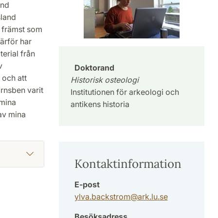
and
sland
g främst som
ärför har
erial från
v
Doktorand
 och att
Historisk osteologi
rnsben varit
Institutionen för arkeologi och
(mina
antikens historia
 av mina
Kontaktinformation
E-post
ylva.backstrom
@
ark.lu
.
se
Besöksadress