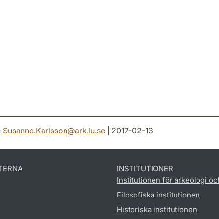
:
Susanne.Karlsson
@
ark.lu
.
se
| 2017-02-13
TERNA
INSTITUTIONER
Institutionen för arkeologi oc
Filosofiska institutionen
Historiska institutionen