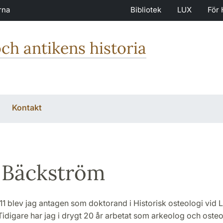
rna
Bibliotek
LUX
För 
och antikens historia
Kontakt
 Bäckström
011 blev jag antagen som doktorand i Historisk osteologi vid 
 Tidigare har jag i drygt 20 år arbetat som arkeolog och oste