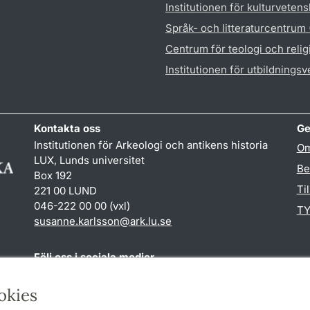
Institutionen för kulturveten
Språk- och litteraturcentrum
Centrum för teologi och reli
Institutionen för utbildnings
Kontakta oss
Ge
Institutionen för Arkeologi och antikens historia
Om
LUX, Lunds universitet
Be
Box 192
Ti
221 00 LUND
046-222 00 00 (vxl)
TY
susanne.karlsson
@
ark.lu
.
se
Följ oss i sociala medier
Facebook
Instagram
okies