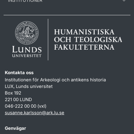
INSTITUTIONER
Kontakta oss
Institutionen för Arkeologi och antikens historia
LUX, Lunds universitet
Box 192
221 00 LUND
046-222 00 00 (vxl)
susanne.karlsson
@
ark.lu
.
se
Genvägar