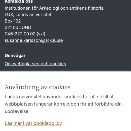
Kontakta oss
Institutionen för Arkeologi och antikens historia
LUX, Lunds universitet
Box 192
221 00 LUND
046-222 00 00 (vxl)
susanne.karlsson
@
ark.lu
.
se
Genvägar
Om webbplatsen och cookies
Behandling av personuppgifter
Tillgänglighetsredogörelse
Användning av cookies
TYPO3-login
Lunds universitet använder cookies för att se till att
webbplatsen fungerar korrekt och för att förbättra din
Följ oss i sociala medier
upplevelse.
Facebook
Instagram
Läs mer i vår cookiepolicy