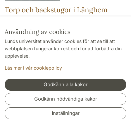
Torp och backstugor i Länghem
Hans Andersson | |
Torp och backstugor i Länghem. En
studie av bebyggelsens förändringar från 1600-talet till
Användning av cookies
början av 1900-talet.
| Lund Studies in Historical
Lunds universitet använder cookies för att se till att
Archaeology 4 | | 2007 |
webbplatsen fungerar korrekt och för att förbättra din
Studien behandlar utvecklingen av den obesuttna
upplevelse.
bebyggelsen i Länghems socken från 1600-talet till
Läs mer i vår cookiepolicy
1900-talet, dvs torp och backstugor. Socknen har både
säterier och bondejord, vilket resulterar i olikartad
utveckling i olika delar av socknen. Det är därigenom
Godkänn alla kakor
möjligt att också ...
Godkänn nödvändiga kakor
Läs mer på skriftseriernas hemsida
Inställningar