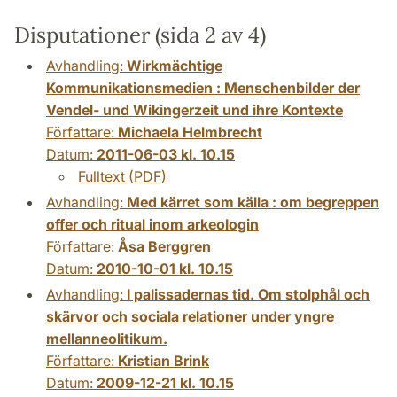
Disputationer (sida 2 av 4)
Avhandling:
Wirkmächtige
Kommunikationsmedien : Menschenbilder der
Vendel- und Wikingerzeit und ihre Kontexte
Författare:
Michaela Helmbrecht
Datum:
2011-06-03 kl. 10.15
Fulltext (PDF)
Avhandling:
Med kärret som källa : om begreppen
offer och ritual inom arkeologin
Författare:
Åsa Berggren
Datum:
2010-10-01 kl. 10.15
Avhandling:
I palissadernas tid. Om stolphål och
skärvor och sociala relationer under yngre
mellanneolitikum.
Författare:
Kristian Brink
Datum:
2009-12-21 kl. 10.15