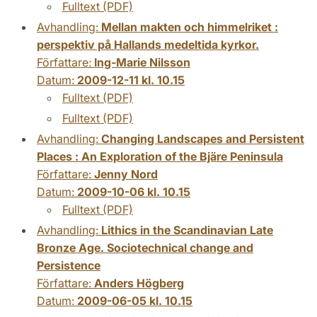
Fulltext (PDF)
Avhandling:
Mellan makten och himmelriket :
perspektiv på Hallands medeltida kyrkor.
Författare:
Ing-Marie Nilsson
Datum:
2009-12-11 kl. 10.15
Fulltext (PDF)
Fulltext (PDF)
Avhandling:
Changing Landscapes and Persistent
Places : An Exploration of the Bjäre Peninsula
Författare:
Jenny Nord
Datum:
2009-10-06 kl. 10.15
Fulltext (PDF)
Avhandling:
Lithics in the Scandinavian Late
Bronze Age. Sociotechnical change and
Persistence
Författare:
Anders Högberg
Datum:
2009-06-05 kl. 10.15