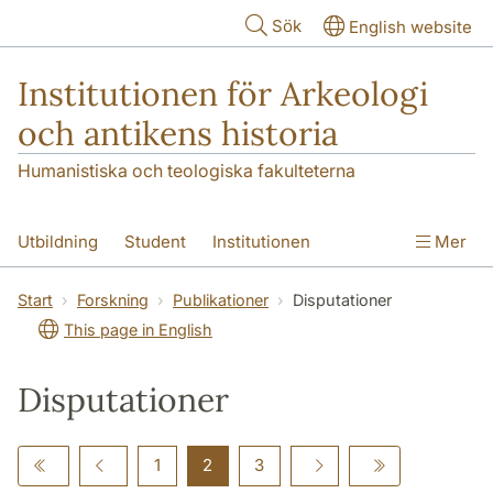
Hoppa till huvudinnehåll
Sök
English website
Institutionen för Arkeologi
och antikens historia
Humanistiska och teologiska fakulteterna
Utbildning
Student
Institutionen
Mer
Forskning
Kontakt
Start
Forskning
Publikationer
Disputationer
This page in English
Disputationer
1
2
3