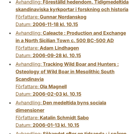
Avhandling:
Föreställd hedendom. Tidigmedeltida
skandinaviska kyrkportar i forskning och historia
Författare:
Gunnar Nordanskog
Datum:
2006-11-18 kl. 10.15
Avhandling:
Caleacte : Production and Exchange
in a North Sicilian Town c. 500 BC-500 AD
Författare:
Adam Lindhagen
Datum:
2006-09-28 kl. 10.15
Avhandling:
Tracking Wild Boar and Hunters :
Osteology of Wild Boar in Mesolithic South
Scandinavia
Författare:
Ola Magnell
Datum:
2006-02-03 kl. 10.15
Avhandling:
Den medeltida byns sociala
dimensioner
Författare:
Katalin Schmidt Sabo
Datum:
2006-01-13 kl. 10.15
Avhandling:
Sökandet efter en tidsanda : i spåren