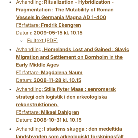
Avhandling:
Ritualization - Hybridization -
Fragmentation : The Mutability of Roman
Vessels in Germania Magna AD 1–400
Författare:
Fredrik Ekengren
Datum:
2009-05-15 kl. 10.15
Fulltext (PDF)
Avhandling:
Homelands Lost and Gained : Slavic
Migration and Settlement on Bornholm in the
Early Middle Ages
Författare:
Magdalena Naum
Datum:
2008-11-28 kl. 10.15
Avhandling:
Stilla flyter Maas : senromersk
strategi och logistik i den arkeologiska
rekonstruktionen.
Författare:
Mikael Dahlgren
Datum:
2008-10-31 kl. 10.15
Avhandling:
I stadens skugga : den medeltida
landsbygden som arkeologiskt forskningsfält