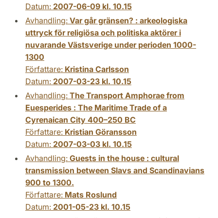
Datum:
2007-06-09 kl. 10.15
Avhandling:
Var går gränsen? : arkeologiska
uttryck för religiösa och politiska aktörer i
nuvarande Västsverige under perioden 1000-
1300
Författare:
Kristina Carlsson
Datum:
2007-03-23 kl. 10.15
Avhandling:
The Transport Amphorae from
Euesperides : The Maritime Trade of a
Cyrenaican City 400–250 BC
Författare:
Kristian Göransson
Datum:
2007-03-03 kl. 10.15
Avhandling:
Guests in the house : cultural
transmission between Slavs and Scandinavians
900 to 1300.
Författare:
Mats Roslund
Datum:
2001-05-23 kl. 10.15