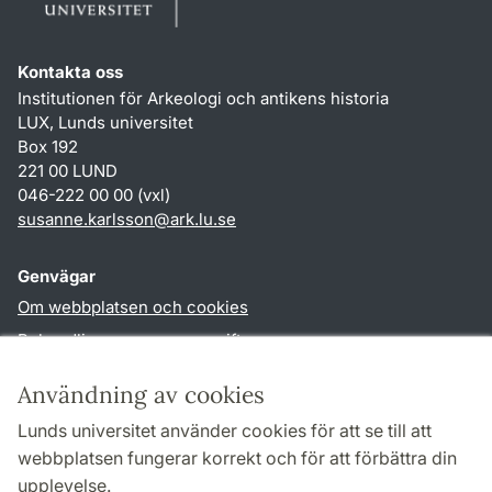
Kontakta oss
Institutionen för Arkeologi och antikens historia
LUX, Lunds universitet
Box 192
221 00 LUND
046-222 00 00 (vxl)
susanne.karlsson
@
ark.lu
.
se
Genvägar
Om webbplatsen och cookies
Behandling av personuppgifter
Tillgänglighetsredogörelse
Användning av cookies
TYPO3-login
Lunds universitet använder cookies för att se till att
webbplatsen fungerar korrekt och för att förbättra din
Följ oss i sociala medier
upplevelse.