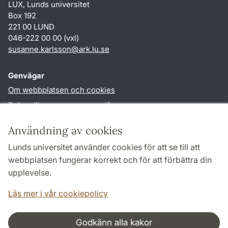
LUX, Lunds universitet
Box 192
221 00 LUND
046-222 00 00 (vxl)
susanne.karlsson
@
ark.lu
.
se
Genvägar
Om webbplatsen och cookies
Behandling av personuppgifter
Tillgänglighetsredogörelse
Användning av cookies
TYPO3-login
Lunds universitet använder cookies för att se till att
webbplatsen fungerar korrekt och för att förbättra din
Följ oss i sociala medier
upplevelse.
Facebook
Instagram
Läs mer i vår cookiepolicy
Godkänn alla kakor