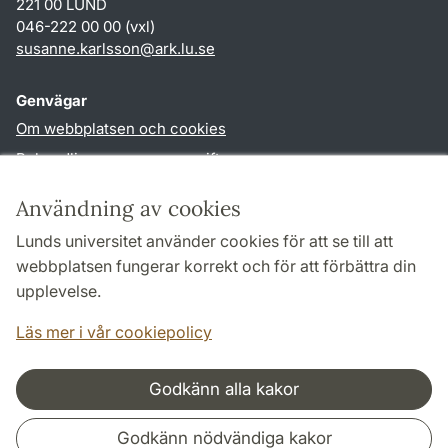
221 00 LUND
046-222 00 00 (vxl)
susanne.karlsson
@
ark.lu
.
se
Genvägar
Om webbplatsen och cookies
Behandling av personuppgifter
Tillgänglighetsredogörelse
Användning av cookies
TYPO3-login
Lunds universitet använder cookies för att se till att
webbplatsen fungerar korrekt och för att förbättra din
Följ oss i sociala medier
upplevelse.
Facebook
Instagram
Läs mer i vår cookiepolicy
Godkänn alla kakor
Samarbeten och nätverk
Godkänn nödvändiga kakor