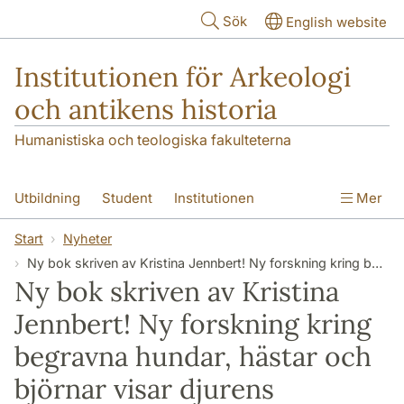
Hoppa till huvudinnehåll
Sök
English website
Institutionen för Arkeologi
och antikens historia
Humanistiska och teologiska fakulteterna
Utbildning
Student
Institutionen
Mer
Forskning
Kontakt
Start
Nyheter
Ny bok skriven av Kristina Jennbert! Ny forskning kring begravna hundar, hästar och björnar visar djurens betydelse i det forntida Skandinavien
Ny bok skriven av Kristina
Jennbert! Ny forskning kring
begravna hundar, hästar och
björnar visar djurens