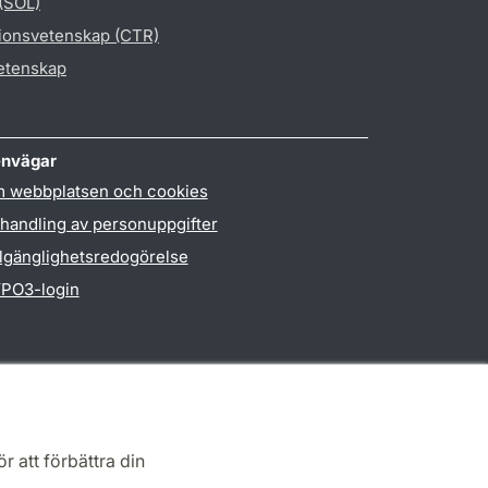
 (SOL)
gionsvetenskap (CTR)
vetenskap
nvägar
 webbplatsen och cookies
handling av personuppgifter
llgänglighetsredogörelse
PO3-login
r att förbättra din