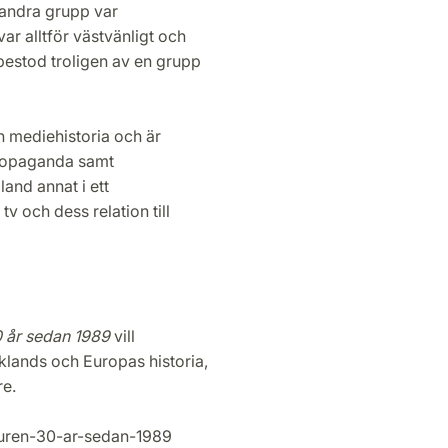
 andra grupp var
ar alltför västvänligt och
 bestod troligen av en grupp
ch mediehistoria och är
 propaganda samt
land annat i ett
v och dess relation till
0 år sedan 1989
vill
lands och Europas historia,
re.
muren-30-ar-sedan-1989