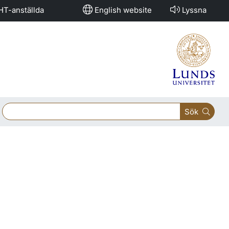
HT-anställda
English website
Lyssna
Sök