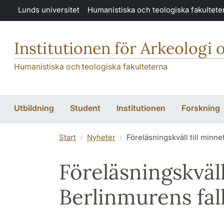
Hoppa till huvudinnehåll
Lunds universitet
Humanistiska och teologiska fakultete
Institutionen för Arkeologi 
Humanistiska och teologiska fakulteterna
Utbildning
Student
Institutionen
Forskning
Start
Nyheter
Föreläsningskväll till minne
Föreläsningskväll
Berlinmurens fal