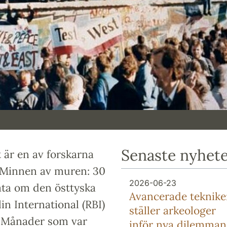
Senaste nyhet
 är en av forskarna
 Minnen av muren: 30
2026-06-23
ata om den östtyska
Avancerade teknike
in International (RBI)
ställer arkeologer
l. Månader som var
inför nya dilemman