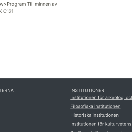
new>Program Till minnen av
UX C121
TERNA
INSTITUTIONER
Institutionen för arkeologi oc
Filosofiska institutionen
Historiska institutionen
Institutionen för kulturveten