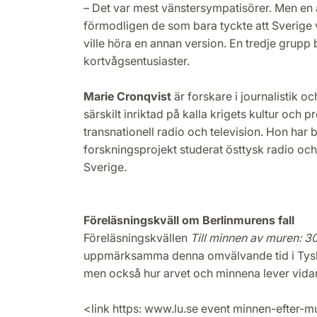
– Det var mest vänstersympatisörer. Men en
förmodligen de som bara tyckte att Sverige v
ville höra en annan version. En tredje grupp
kortvågsentusiaster.
Marie Cronqvist
är forskare i journalistik o
särskilt inriktad på kalla krigets kultur och
transnationell radio och television. Hon har b
forskningsprojekt studerat östtysk radio och t
Sverige.
Föreläsningskväll om Berlinmurens fall
Föreläsningskvällen
Till minnen av muren: 3
uppmärksamma denna omvälvande tid i Tysk
men också hur arvet och minnena lever vida
<link https: www.lu.se event minnen-efter-