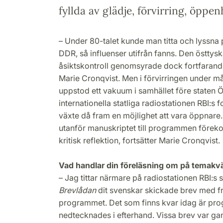
fyllda av glädje, förvirring, öppe
– Under 80-talet kunde man titta och lyssna 
DDR, så influenser utifrån fanns. Den östtys
åsiktskontroll genomsyrade dock fortfarande
Marie Cronqvist. Men i förvirringen under m
uppstod ett vakuum i samhället före staten Ös
internationella statliga radiostationen RBI:
växte då fram en möjlighet att vara öppnare.
utanför manuskriptet till programmen föreko
kritisk reflektion, fortsätter Marie Cronqvist.
Vad handlar din föreläsning om på temakv
– Jag tittar närmare på radiostationen RBI:
Brevlådan
dit svenskar skickade brev med f
programmet. Det som finns kvar idag är p
nedtecknades i efterhand. Vissa brev var gan