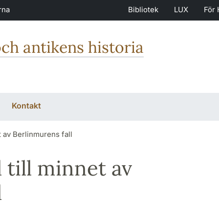
rna
Bibliotek
LUX
För 
och antikens historia
Kontakt
t av Berlinmurens fall
 till minnet av
l