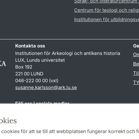
Språk- och litteraturcentrum
Centrum för teologi och reli
Institutionen för utbildnings
Kontakta oss
Ge
Institutionen för Arkeologi och antikens historia
Om
LUX, Lunds universitet
Be
Box 192
Ti
221 00 LUND
046-222 00 00 (vxl)
TY
susanne.karlsson
@
ark.lu
.
se
Följ oss i sociala medier
Facebook
Instagram
okies
cookies för att se till att webbplatsen fungerar korrekt och fö