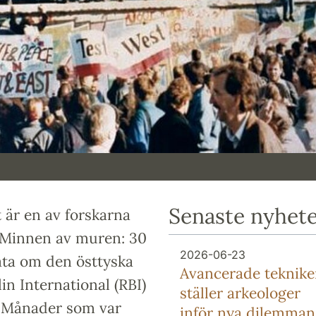
Senaste nyhet
 är en av forskarna
 Minnen av muren: 30
2026-06-23
ata om den östtyska
Avancerade teknike
in International (RBI)
ställer arkeologer
l. Månader som var
inför nya dilemman