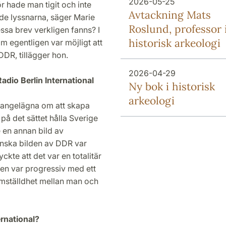
2026-05-25
r hade man tigit och inte
Avtackning Mats
de lyssnarna, säger Marie
Roslund, professor 
ssa brev verkligen fanns? I
historisk arkeologi
 egentligen var möjligt att
DDR, tillägger hon.
2026-04-29
dio Berlin International
Ny bok i historisk
arkeologi
r angelägna om att skapa
 på det sättet hålla Sverige
 en annan bild av
enska bilden av DDR var
ckte att det var en totalitär
den var progressiv med ett
ämställdhet mellan man och
ernational?