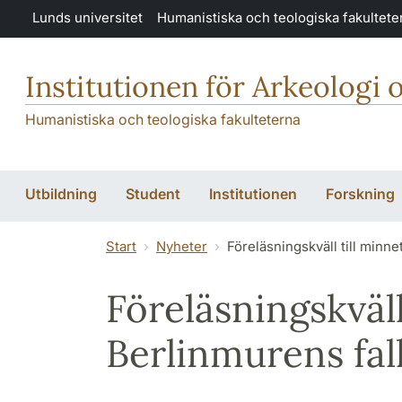
Hoppa till huvudinnehåll
Lunds universitet
Humanistiska och teologiska fakultete
Institutionen för Arkeologi 
Humanistiska och teologiska fakulteterna
Utbildning
Student
Institutionen
Forskning
Start
Nyheter
Föreläsningskväll till minne
Föreläsningskväll
Berlinmurens fal