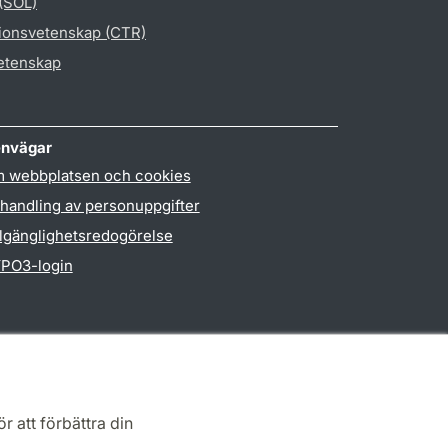
 (SOL)
gionsvetenskap (CTR)
vetenskap
nvägar
 webbplatsen och cookies
handling av personuppgifter
llgänglighetsredogörelse
PO3-login
r att förbättra din