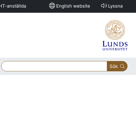
HT-anställda
English website
Lyssna
Sök