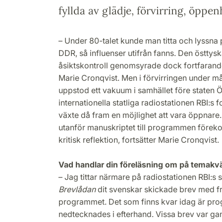
fyllda av glädje, förvirring, öppe
– Under 80-talet kunde man titta och lyssna 
DDR, så influenser utifrån fanns. Den östtys
åsiktskontroll genomsyrade dock fortfarande
Marie Cronqvist. Men i förvirringen under m
uppstod ett vakuum i samhället före staten Ös
internationella statliga radiostationen RBI:
växte då fram en möjlighet att vara öppnare.
utanför manuskriptet till programmen föreko
kritisk reflektion, fortsätter Marie Cronqvist.
Vad handlar din föreläsning om på temakv
– Jag tittar närmare på radiostationen RBI:
Brevlådan
dit svenskar skickade brev med f
programmet. Det som finns kvar idag är p
nedtecknades i efterhand. Vissa brev var gan