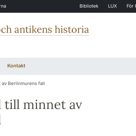
rna
Bibliotek
LUX
För 
och antikens historia
Kontakt
t av Berlinmurens fall
 till minnet av
l