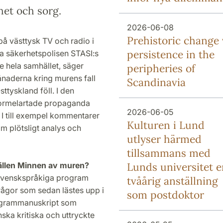
nhet och sorg.
2026-06-08
Prehistoric change 
på västtysk TV och radio i
persistence in the
ka säkerhetspolisen STASI:s
 hela samhället, säger
peripheries of
ånaderna kring murens fall
Scandinavia
ttyskland föll. I den
s formelartade propaganda
2026-06-05
 I till exempel kommentarer
Kulturen i Lund
m plötsligt analys och
utlyser härmed
tillsammans med
ällen Minnen av muren?
Lunds universitet e
s svenskspråkiga program
tvåårig anställning
rågor som sedan lästes upp i
som postdoktor
rogrammanuskript som
ska kritiska och uttryckte