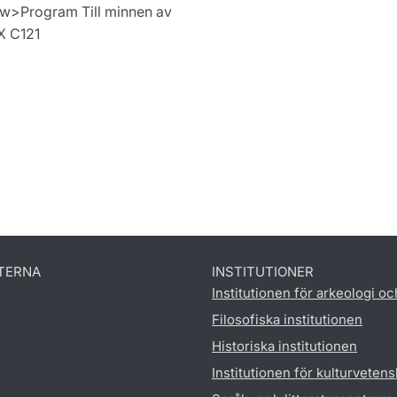
new>Program Till minnen av
UX C121
TERNA
INSTITUTIONER
Institutionen för arkeologi oc
Filosofiska institutionen
Historiska institutionen
Institutionen för kulturveten