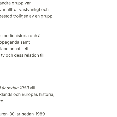
 andra grupp var
ar alltför västvänligt och
 bestod troligen av en grupp
ch mediehistoria och är
 propaganda samt
land annat i ett
v och dess relation till
0 år sedan 1989
vill
lands och Europas historia,
re.
muren-30-ar-sedan-1989