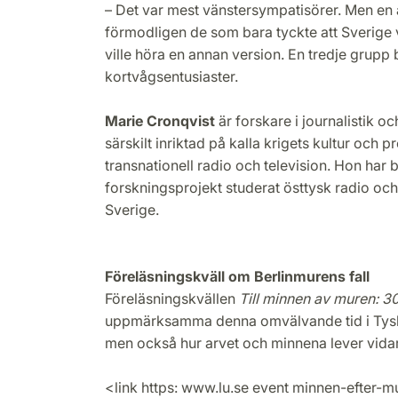
– Det var mest vänstersympatisörer. Men en
förmodligen de som bara tyckte att Sverige v
ville höra en annan version. En tredje grupp
kortvågsentusiaster.
Marie Cronqvist
är forskare i journalistik o
särskilt inriktad på kalla krigets kultur och
transnationell radio och television. Hon har b
forskningsprojekt studerat östtysk radio och t
Sverige.
Föreläsningskväll om Berlinmurens fall
Föreläsningskvällen
Till minnen av muren: 3
uppmärksamma denna omvälvande tid i Tysk
men också hur arvet och minnena lever vida
<link https: www.lu.se event minnen-efter-