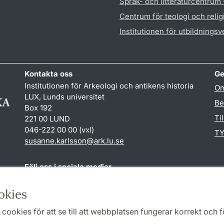
Språk- och litteraturcentrum
Centrum för teologi och reli
Institutionen för utbildnings
Kontakta oss
Ge
Institutionen för Arkeologi och antikens historia
Om
LUX, Lunds universitet
Be
Box 192
Ti
221 00 LUND
046-222 00 00 (vxl)
TY
susanne.karlsson
@
ark.lu
.
se
Följ oss i sociala medier
Facebook
Instagram
okies
cookies för att se till att webbplatsen fungerar korrekt och fö