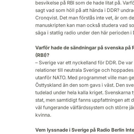
besvikelse på RBI som de hade litat på. Varfö
sagt vad som höll på att hända i DDR? undra
Cronqvist. Det man förstås inte vet, är om de
manuskripten kan man också studera vad som
säga i statlig radio under den här perioden i 
Varför hade de sändningar på svenska på Ra
(RBI)?
– Sverige var ett nyckelland för DDR. De va
relationer till neutrala Sverige och hoppades
utanför NATO. Med programmet ville man ge
Östtyskland än den som gavs i väst. Den sv
tudelad under hela kalla kriget. Svenskarna ty
stat, men samtidigt fanns uppfattningen att 
väl fungerande välfärdssystem och större j
kvinna.
Vem lyssnade i Sverige på Radio Berlin Int