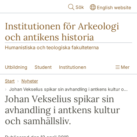
Hoppa till huvudinnehåll
Sök
English website
Institutionen för Arkeologi
och antikens historia
Humanistiska och teologiska fakulteterna
Utbildning
Student
Institutionen
Mer
Forskning
Kontakt
Start
Nyheter
Johan Vekselius spikar sin avhandling i antkens kultur och samhällsliv.
Johan Vekselius spikar sin
avhandling i antkens kultur
och samhällsliv.