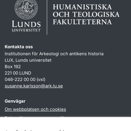
Kontakta oss
Institutionen för Arkeologi och antikens historia
LUX, Lunds universitet
Box 192
221 00 LUND
046-222 00 00 (vxl)
susanne.karlsson
@
ark.lu
.
se
Genvägar
Om webbplatsen och cookies
Behandling av personuppgifter
Tillgänglighetsredogörelse