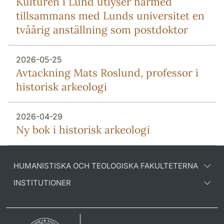
Kulturen i Lund utlyser härmed
tillsammans med Lunds universitet en
tvåårig anställning som postdoktor
2026-05-25
Avtackning Mats Roslund, professor i
historisk arkeologi
2026-04-29
Ny bok i historisk arkeologi
HUMANISTISKA OCH TEOLOGISKA FAKULTETERNA
INSTITUTIONER