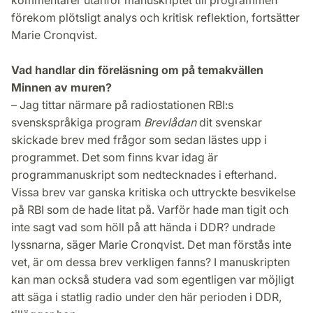
förekom plötsligt analys och kritisk reflektion, fortsätter
Marie Cronqvist.
Vad handlar din föreläsning om på temakvällen
Minnen av muren?
– Jag tittar närmare på radiostationen RBI:s
svenskspråkiga program
Brevlådan
dit svenskar
skickade brev med frågor som sedan lästes upp i
programmet. Det som finns kvar idag är
programmanuskript som nedtecknades i efterhand.
Vissa brev var ganska kritiska och uttryckte besvikelse
på RBI som de hade litat på. Varför hade man tigit och
inte sagt vad som höll på att hända i DDR? undrade
lyssnarna, säger Marie Cronqvist. Det man förstås inte
vet, är om dessa brev verkligen fanns? I manuskripten
kan man också studera vad som egentligen var möjligt
att säga i statlig radio under den här perioden i DDR,