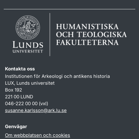
Kontakta oss
Institutionen för Arkeologi och antikens historia
LUX, Lunds universitet
Box 192
221 00 LUND
046-222 00 00 (vxl)
susanne.karlsson
@
ark.lu
.
se
Genvägar
Om webbplatsen och cookies