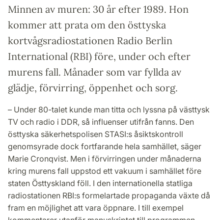
Minnen av muren: 30 år efter 1989. Hon
kommer att prata om den östtyska
kortvågsradiostationen Radio Berlin
International (RBI) före, under och efter
murens fall. Månader som var fyllda av
glädje, förvirring, öppenhet och sorg.
– Under 80-talet kunde man titta och lyssna på västtysk
TV och radio i DDR, så influenser utifrån fanns. Den
östtyska säkerhetspolisen STASI:s åsiktskontroll
genomsyrade dock fortfarande hela samhället, säger
Marie Cronqvist. Men i förvirringen under månaderna
kring murens fall uppstod ett vakuum i samhället före
staten Östtyskland föll. I den internationella statliga
radiostationen RBI:s formelartade propaganda växte då
fram en möjlighet att vara öppnare. I till exempel
kommentarer utanför manuskriptet till programmen