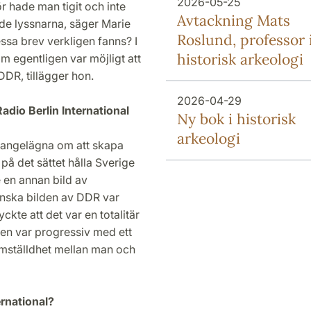
2026-05-25
r hade man tigit och inte
Avtackning Mats
de lyssnarna, säger Marie
Roslund, professor 
ssa brev verkligen fanns? I
historisk arkeologi
 egentligen var möjligt att
DDR, tillägger hon.
2026-04-29
dio Berlin International
Ny bok i historisk
arkeologi
r angelägna om att skapa
 på det sättet hålla Sverige
 en annan bild av
enska bilden av DDR var
ckte att det var en totalitär
den var progressiv med ett
ämställdhet mellan man och
ernational?