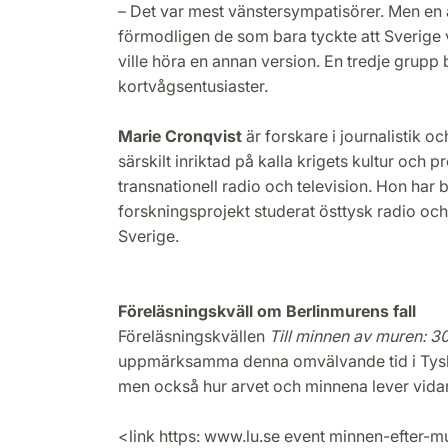
– Det var mest vänstersympatisörer. Men en
förmodligen de som bara tyckte att Sverige v
ville höra en annan version. En tredje grupp
kortvågsentusiaster.
Marie Cronqvist
är forskare i journalistik o
särskilt inriktad på kalla krigets kultur och
transnationell radio och television. Hon har b
forskningsprojekt studerat östtysk radio och t
Sverige.
Föreläsningskväll om Berlinmurens fall
Föreläsningskvällen
Till minnen av muren: 3
uppmärksamma denna omvälvande tid i Tysk
men också hur arvet och minnena lever vida
<link https: www.lu.se event minnen-efter-