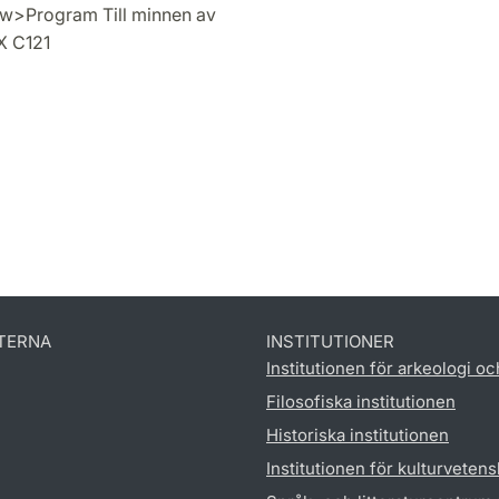
new>Program Till minnen av
UX C121
TERNA
INSTITUTIONER
Institutionen för arkeologi oc
Filosofiska institutionen
Historiska institutionen
Institutionen för kulturveten