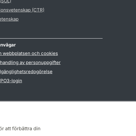
 (SOL)
gionsvetenskap (CTR)
vetenskap
nvägar
 webbplatsen och cookies
handling av personuppgifter
llgänglighetsredogörelse
PO3-login
r att förbättra din