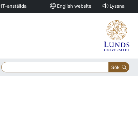
HT-anställda
English website
Lyssna
Sök