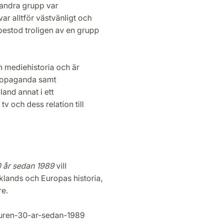
 andra grupp var
ar alltför västvänligt och
 bestod troligen av en grupp
ch mediehistoria och är
 propaganda samt
land annat i ett
v och dess relation till
0 år sedan 1989
vill
lands och Europas historia,
re.
muren-30-ar-sedan-1989