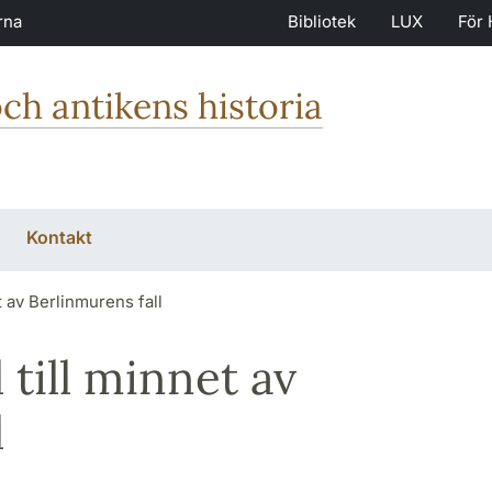
rna
Bibliotek
LUX
För 
och antikens historia
Kontakt
t av Berlinmurens fall
 till minnet av
l