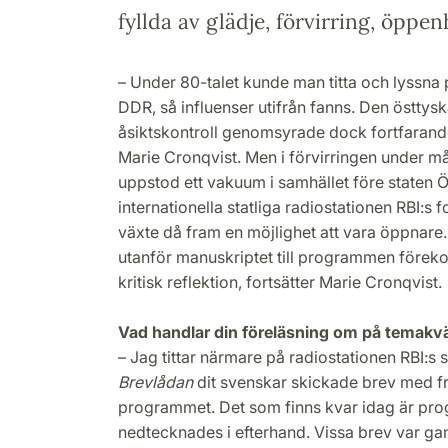
fyllda av glädje, förvirring, öppe
– Under 80-talet kunde man titta och lyssna 
DDR, så influenser utifrån fanns. Den östtys
åsiktskontroll genomsyrade dock fortfarande
Marie Cronqvist. Men i förvirringen under m
uppstod ett vakuum i samhället före staten Ös
internationella statliga radiostationen RBI:
växte då fram en möjlighet att vara öppnare.
utanför manuskriptet till programmen föreko
kritisk reflektion, fortsätter Marie Cronqvist.
Vad handlar din föreläsning om på temakv
– Jag tittar närmare på radiostationen RBI:
Brevlådan
dit svenskar skickade brev med f
programmet. Det som finns kvar idag är p
nedtecknades i efterhand. Vissa brev var gan