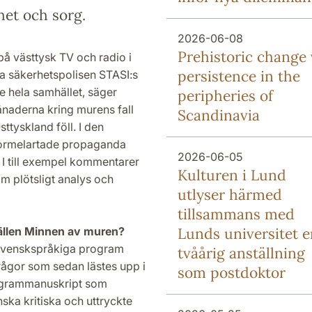
nhet och sorg.
2026-06-08
Prehistoric change 
på västtysk TV och radio i
persistence in the
ka säkerhetspolisen STASI:s
 hela samhället, säger
peripheries of
ånaderna kring murens fall
Scandinavia
ttyskland föll. I den
s formelartade propaganda
2026-06-05
 I till exempel kommentarer
Kulturen i Lund
m plötsligt analys och
utlyser härmed
tillsammans med
ällen Minnen av muren?
Lunds universitet e
s svenskspråkiga program
tvåårig anställning
rågor som sedan lästes upp i
som postdoktor
rogrammanuskript som
ska kritiska och uttryckte