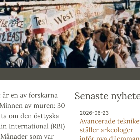
Senaste nyhet
 är en av forskarna
 Minnen av muren: 30
2026-06-23
ata om den östtyska
Avancerade teknike
in International (RBI)
ställer arkeologer
l. Månader som var
inför nya dilemman