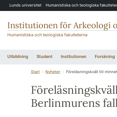
Hoppa till huvudinnehåll
Lunds universitet
Humanistiska och teologiska fakultete
Institutionen för Arkeologi 
Humanistiska och teologiska fakulteterna
Utbildning
Student
Institutionen
Forskning
Start
Nyheter
Föreläsningskväll till minne
Föreläsningskväll
Berlinmurens fal