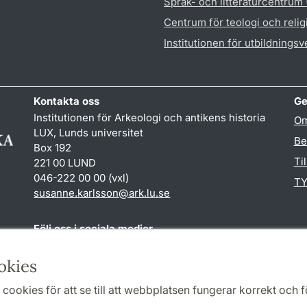
Språk- och litteraturcentrum
Centrum för teologi och reli
Institutionen för utbildnings
Kontakta oss
Ge
Institutionen för Arkeologi och antikens historia
Om
LUX, Lunds universitet
Be
Box 192
Ti
221 00 LUND
046-222 00 00 (vxl)
TY
susanne.karlsson
@
ark.lu
.
se
Följ oss i sociala medier
Facebook
Instagram
okies
cookies för att se till att webbplatsen fungerar korrekt och fö