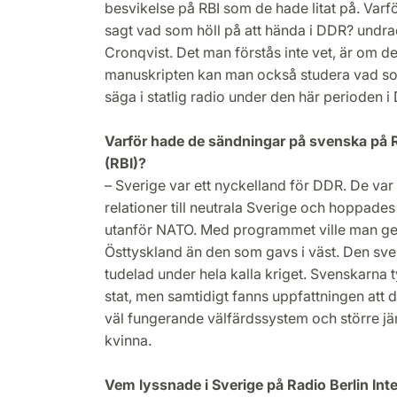
besvikelse på RBI som de hade litat på. Varfö
sagt vad som höll på att hända i DDR? undra
Cronqvist. Det man förstås inte vet, är om de
manuskripten kan man också studera vad som
säga i statlig radio under den här perioden i 
Varför hade de sändningar på svenska på Ra
(RBI)?
– Sverige var ett nyckelland för DDR. De va
relationer till neutrala Sverige och hoppades
utanför NATO. Med programmet ville man ge
Östtyskland än den som gavs i väst. Den sv
tudelad under hela kalla kriget. Svenskarna ty
stat, men samtidigt fanns uppfattningen att 
väl fungerande välfärdssystem och större j
kvinna.
Vem lyssnade i Sverige på Radio Berlin Int